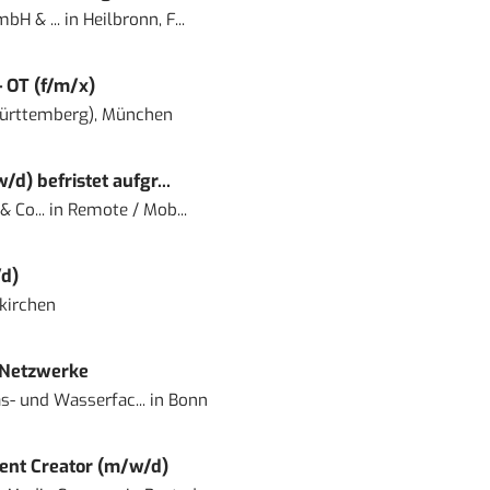
bH & ...
in
Heilbronn, F...
– OT (f/m/x)
ürttemberg), München
) befristet aufgr...
 Co...
in
Remote / Mob...
d)
kirchen
 Netzwerke
- und Wasserfac...
in
Bonn
ent Creator (m/w/d)