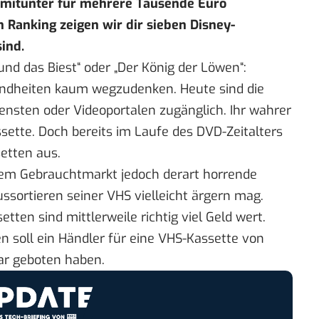
 mitunter für mehrere Tausende Euro
n Ranking
zeigen wir dir sieben Disney-
sind.
nd das Biest“ oder „Der König der Löwen“:
Kindheiten kaum wegzudenken. Heute sind die
ensten oder Videoportalen zugänglich. Ihr wahrer
sette. Doch bereits im Laufe des DVD-Zeitalters
setten aus.
f dem Gebrauchtmarkt jedoch derart horrende
ssortieren seiner VHS vielleicht ärgern mag.
tten sind mittlerweile richtig viel Geld wert.
en
soll ein Händler für eine VHS-Kassette von
ar geboten haben.