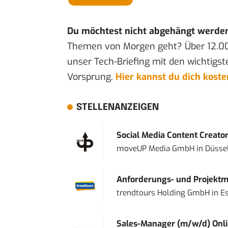
Du möchtest nicht abgehängt werde
Themen von Morgen geht? Über 12.0
unser Tech-Briefing mit den wichtigst
Vorsprung.
Hier kannst du dich kost
STELLENANZEIGEN
Social Media Content Creato
moveUP Media GmbH
in
Düsse
Anforderungs- und Projektma
trendtours Holding GmbH
in
E
Sales-Manager (m/w/d) Onl