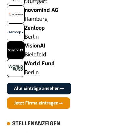
Stuttgart
novomind AG
Hamburg
Zenloop
Berlin
VisionAI
Bielefeld
World Fund
Berlin
Alle Einträge ansehen
Jetzt Firma eintragen
STELLENANZEIGEN