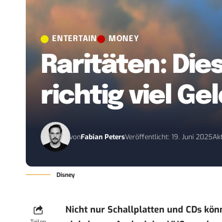
ENTERTAIN
MONEY
Raritäten: Die
richtig viel Ge
von
Fabian Peters
Veröffentlicht: 19. Juni 2025
Akt
Disney
Nicht nur Schallplatten und CDs kö