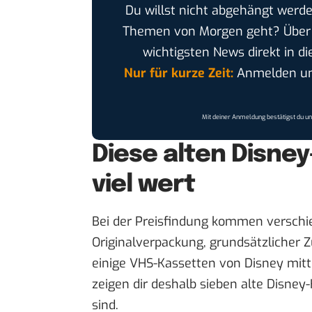
Du willst nicht abgehängt werde
Themen von Morgen geht? Übe
wichtigsten News direkt in di
Nur für kurze Zeit:
Anmelden und
Mit deiner Anmeldung bestätigst du u
Diese alten Disney
viel wert
Bei der Preisfindung kommen versch
Originalverpackung, grundsätzlicher 
einige VHS-Kassetten von Disney mit
zeigen dir deshalb sieben alte Disney-K
sind.