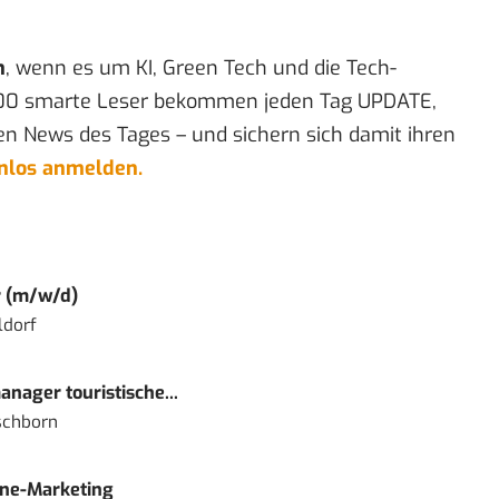
n
, wenn es um KI, Green Tech und die Tech-
00 smarte Leser bekommen jeden Tag UPDATE,
en News des Tages – und sichern sich damit ihren
enlos anmelden.
r (m/w/d)
ldorf
nager touristische...
schborn
ine-Marketing