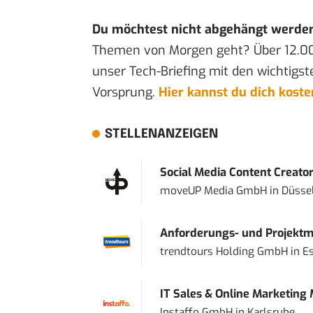
Du möchtest nicht abgehängt werde
Themen von Morgen geht? Über 12.0
unser Tech-Briefing mit den wichtigst
Vorsprung.
Hier kannst du dich kost
STELLENANZEIGEN
Social Media Content Creato
moveUP Media GmbH
in
Düsse
Anforderungs- und Projektma
trendtours Holding GmbH
in
E
IT Sales & Online Marketing
Instaffo GmbH
in
Karlsruhe