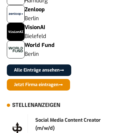
Hamburg
Zenloop
Berlin
VisionAI
Bielefeld
World Fund
Berlin
Alle Einträge ansehen
Jetzt Firma eintragen
STELLENANZEIGEN
Social Media Content Creator
(m/w/d)