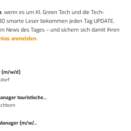
n
, wenn es um KI, Green Tech und die Tech-
00 smarte Leser bekommen jeden Tag UPDATE,
en News des Tages – und sichern sich damit ihren
enlos anmelden.
r (m/w/d)
ldorf
nager touristische...
schborn
 Manager (m/w/...