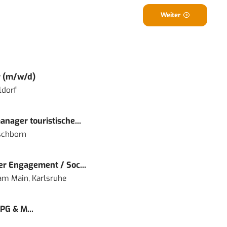
Weiter
r (m/w/d)
ldorf
nager touristische...
schborn
r Engagement / Soc...
 am Main, Karlsruhe
PG & M...