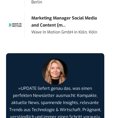
Berlin
Marketing Manager Social Media
and Content (m...
Wave In Motion GmbH
in
Köln, Köln
»UPDATE liefert genau das, was einen
perfekten Newsletter ausmacht: Kompakte,
aktuelle News, spannende Insights, relevante
Trends aus Technologie & Wirtschaft. Prägnant,
verständlich und immer einen Schritt voraus!«