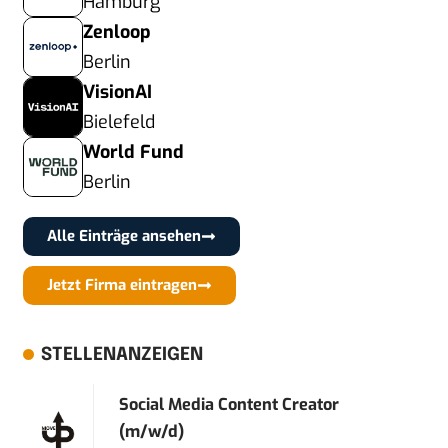
Hamburg
Zenloop
Berlin
VisionAI
Bielefeld
World Fund
Berlin
Alle Einträge ansehen
Jetzt Firma eintragen
STELLENANZEIGEN
Social Media Content Creator
(m/w/d)