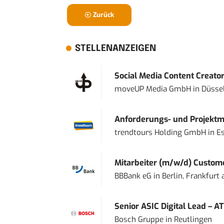
Zurück
STELLENANZEIGEN
Social Media Content Creato
moveUP Media GmbH
in
Düsse
Anforderungs- und Projektma
trendtours Holding GmbH
in
E
Mitarbeiter (m/w/d) Custome
BBBank eG
in
Berlin, Frankfurt
Senior ASIC Digital Lead – AT
Bosch Gruppe
in
Reutlingen