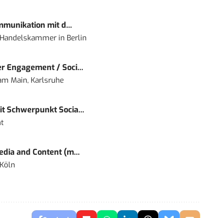
mmunikation mit d...
nd Handelskammer
in
Berlin
r Engagement / Soci...
 am Main, Karlsruhe
t Schwerpunkt Socia...
t
dia and Content (m...
 Köln