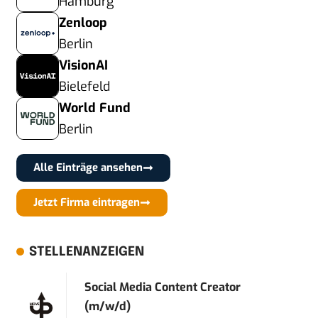
Hamburg
Zenloop
Berlin
VisionAI
Bielefeld
World Fund
Berlin
Alle Einträge ansehen
Jetzt Firma eintragen
STELLENANZEIGEN
Social Media Content Creator
(m/w/d)