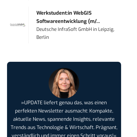
Werkstudent:in WebGIS
Softwareentwicklung (m/...
Deutsche InfraSoft GmbH
in
Leipzig,
Berlin
»UPDATE liefert genau das, was einen
perfekten Newsletter ausmacht: Kompakte,
aktuelle News, spannende Insights, relevante
Trends aus Technologie & Wirtschaft. Prägnant,
verständlich und immer einen Schritt voraus!«