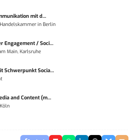
mmunikation mit d...
nd Handelskammer
in
Berlin
r Engagement / Soci...
 am Main, Karlsruhe
t Schwerpunkt Socia...
t
dia and Content (m...
 Köln