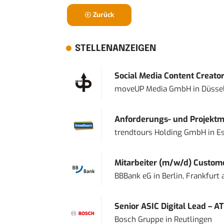
Zurück
STELLENANZEIGEN
Social Media Content Creato
moveUP Media GmbH
in
Düsse
Anforderungs- und Projektma
trendtours Holding GmbH
in
E
Mitarbeiter (m/w/d) Custome
BBBank eG
in
Berlin, Frankfurt
Senior ASIC Digital Lead – AT
Bosch Gruppe
in
Reutlingen