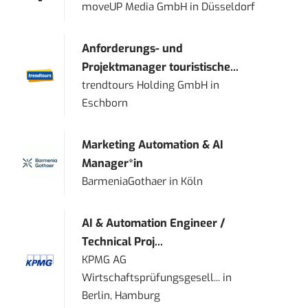
moveUP Media GmbH
in
Düsseldorf
Anforderungs- und
Projektmanager touristische...
trendtours Holding GmbH
in
Eschborn
Marketing Automation & AI
Manager*in
BarmeniaGothaer
in
Köln
AI & Automation Engineer /
Technical Proj...
KPMG AG
Wirtschaftsprüfungsgesell...
in
Berlin, Hamburg