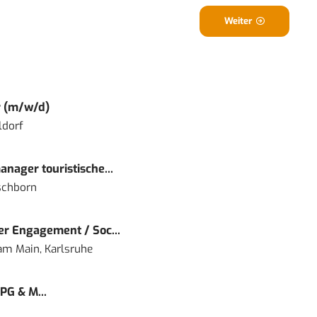
Weiter
r (m/w/d)
ldorf
nager touristische...
schborn
r Engagement / Soc...
 am Main, Karlsruhe
PG & M...