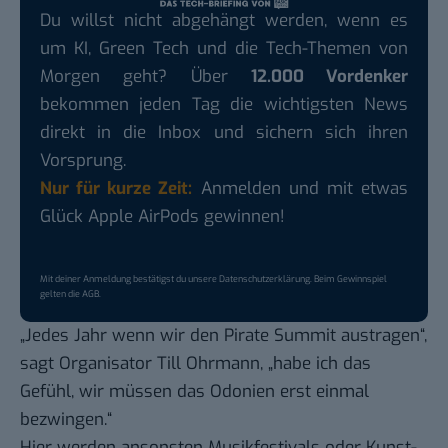
Du willst nicht abgehängt werden, wenn es
um KI, Green Tech und die Tech-Themen von
Morgen geht? Über
12.000 Vordenker
bekommen jeden Tag die wichtigsten News
direkt in die Inbox und sichern sich ihren
Vorsprung.
Nur für kurze Zeit:
Anmelden und mit etwas
Glück Apple AirPods gewinnen!
Mit deiner Anmeldung bestätigst du unsere
Datenschutzerklärung
. Beim Gewinnspiel
gelten die
AGB
.
„Jedes Jahr wenn wir den Pirate Summit austragen“,
sagt Organisator Till Ohrmann, „habe ich das
Gefühl, wir müssen das Odonien erst einmal
bezwingen.“
Hier werden ansonsten Musikfestivals oder Kunst-