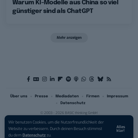
Warum KI-Modelle aus China so viel
günstiger sind als ChatGPT
Mehr anzeigen
Über uns
Presse
Mediadaten
Firmen
Impressum
Datenschutz
© 2003 - 2026 BASIC thinking GmbH
Wir benutzen Cookies, um die Nutzerfreundlichkeit der
Alles
iPhone 17 Pro sichern:
Für 1 € +
Website zu verbessern. Durch deinen Besuch stimmst
klar!
200 € Hardware-Bonus!
du dem
Datenschutz
zu.