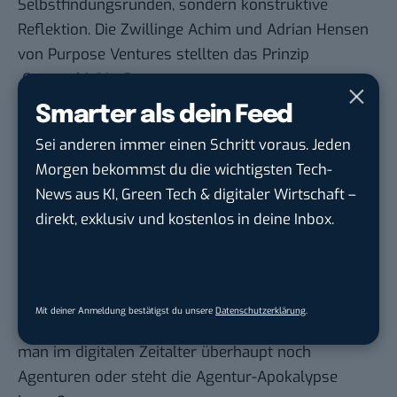
Selbstfindungsrunden, sondern konstruktive
Reflektion. Die Zwillinge Achim und Adrian Hensen
von Purpose Ventures stellten das Prinzip
„Ownership“ in Frage.
Viele große Unternehmen wie Zeiss, Alnatura, DM,
Smarter als dein Feed
Voelkel oder Novo Nordisk glauben nicht mehr an
Sei anderen immer einen Schritt voraus. Jeden
klassische Eigentumsstrukturen und übergeben
Morgen bekommst du die wichtigsten Tech-
diese an eine Stiftung oder in die Hände der
News aus KI, Green Tech & digitaler Wirtschaft –
Mitarbeiter. Wo liegen die Vorteile? Wie führt man
direkt, exklusiv und kostenlos in deine Inbox.
sein Unternehmen, wenn Profit nur ein Mittel zum
Zweck – und nicht das Endziel ist?
Rootstrap-Chef Ben Lee aus Kalifornien stellt
Agenturen auf den Prüfstand: Sind diese noch
Mit deiner Anmeldung bestätigst du unsere
Datenschutzerklärung
.
zeitgerecht? Wo ist ihre Innovationsarbeit? Braucht
man im digitalen Zeitalter überhaupt noch
Agenturen oder steht die Agentur-Apokalypse