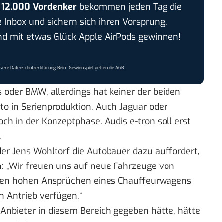
r
12.000 Vordenker
bekommen jeden Tag die
e Inbox und sichern sich ihren Vorsprung.
 mit etwas Glück Apple AirPods gewinnen!
nsere
Datenschutzerklärung
. Beim Gewinnspiel gelten die
AGB
.
 oder BMW, allerdings hat keiner der beiden
uto in Serienproduktion. Auch Jaguar oder
och in der Konzeptphase. Audis e-tron soll erst
.
er Jens Wohltorf die Autobauer dazu auffordert,
n: „Wir freuen uns auf neue Fahrzeuge von
 den hohen Ansprüchen eines Chauffeurwagens
n Antrieb verfügen.“
Anbieter in diesem Bereich gegeben hätte, hätte