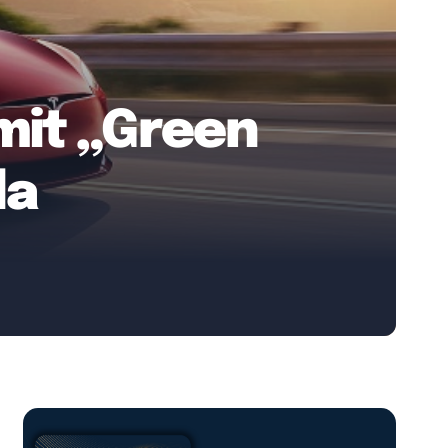
mit „Green
la