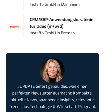
Instaffo GmbH
in
Mannheim
CRM/ERP-Anwendungsberater:in
für Odoo (m/w/d)
Instaffo GmbH
in
Bremen
»UPDATE liefert genau das, was einen
perfekten Newsletter ausmacht: Kompakte,
aktuelle News, spannende Insights, relevante
Trends aus Technologie & Wirtschaft. Prägnant,