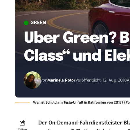
GREEN
Uber Green? B
Class“ und Ele
von
Marinela Potor
Veröffentlicht: 12. Aug. 2018
A
Wer ist Schuld am Tesla-Unfall in Kalifornien von 2018? (Fo
Der On-Demand-Fahrdienstleister Bla