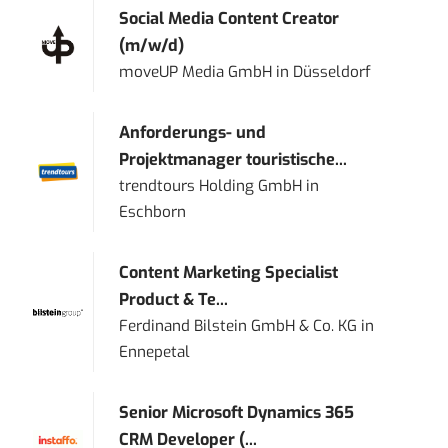
Social Media Content Creator
(m/w/d)
moveUP Media GmbH
in
Düsseldorf
Anforderungs- und
Projektmanager touristische...
trendtours Holding GmbH
in
Eschborn
Content Marketing Specialist
Product & Te...
Ferdinand Bilstein GmbH & Co. KG
in
Ennepetal
Senior Microsoft Dynamics 365
CRM Developer (...