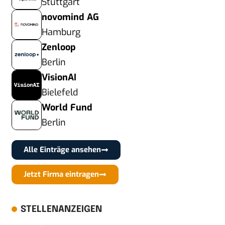
Stuttgart
novomind AG
Hamburg
Zenloop
Berlin
VisionAI
Bielefeld
World Fund
Berlin
Alle Einträge ansehen
Jetzt Firma eintragen
STELLENANZEIGEN