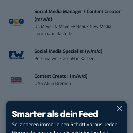
Social Media Manager / Content Creator
(m/w/d)
Dr. Meyer & Meyer-Peteaux New Media
Compa...
in
Rastede
Social Media Specialist (w/m/d)
Personalwerk GmbH
in
Karben
Content Creator (m/w/d)
OAS AG
in
Bremen
Smarter als dein Feed
THEMEN:
ARBEIT
BTLISTICLE
X (EHEMALS TWITTER)
Sei anderen immer einen Schritt voraus. Jeden
Morgen bekommst du die wichtigsten Tech-