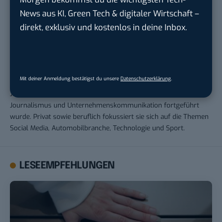
News aus KI, Green Tech & digitaler Wirtschaft –
direkt, exklusiv und kostenlos in deine Inbox.
Andrea Keller
Andrea war von 2017 bis 2023 für BASIC thinking tätig. Bereits
Mit deiner Anmeldung bestätigst du unsere
Datenschutzerklärung
.
während ihrer Schulzeit begann 2011 ihre Arbeit als freie
Journalistin, die 2013 durch das Studium im Fachbereich
Journalismus und Unternehmenskommunikation fortgeführt
wurde. Privat sowie beruflich fokussiert sie sich auf die Themen
Social Media, Automobilbranche, Technologie und Sport.
LESEEMPFEHLUNGEN