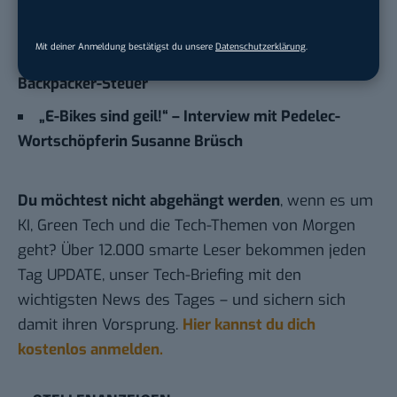
Video: Vergesst selbstparkende Autos – jetzt
gibt es selbstparkende Boote!
Mit deiner Anmeldung bestätigst du unsere
Datenschutzerklärung
.
Nach scharfer Kritik: Australien senkt
Backpacker-Steuer
„E-Bikes sind geil!“ – Interview mit Pedelec-
Wortschöpferin Susanne Brüsch
Du möchtest nicht abgehängt werden
, wenn es um
KI, Green Tech und die Tech-Themen von Morgen
geht? Über 12.000 smarte Leser bekommen jeden
Tag UPDATE, unser Tech-Briefing mit den
wichtigsten News des Tages – und sichern sich
damit ihren Vorsprung.
Hier kannst du dich
kostenlos anmelden.