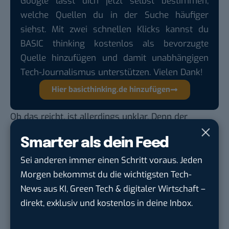
Google lässt dich jetzt selbst bestimmen,
welche Quellen du in der Suche häufiger
siehst. Mit zwei schnellen Klicks kannst du
BASIC thinking kostenlos als bevorzugte
Quelle hinzufügen und damit unabhängigen
Tech-Journalismus unterstützen. Vielen Dank!
Hier basicthinking.de hinzufügen
Ob das reicht, ist allerdings unklar. Denn der
Branchenverband Cruise Lines International
Smarter als dein Feed
Association
erwartet
einen weiteren Anstieg beim
Kreuzfahrttourismus.
Sei anderen immer einen Schritt voraus. Jeden
Morgen bekommst du die wichtigsten Tech-
Zum Weiterlesen
News aus KI, Green Tech & digitaler Wirtschaft –
Mit Solarsegel und Zero Waste: Das
direkt, exklusiv und kostenlos in deine Inbox.
umweltfreundlichste Kreuzfahrtschiff der Welt