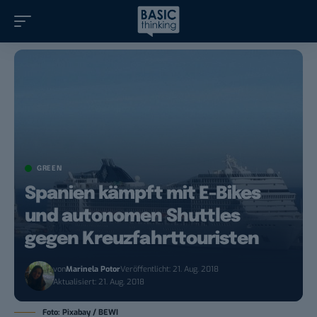
GREEN
Spanien kämpft mit E-Bikes
und autonomen Shuttles
gegen Kreuzfahrttouristen
von
Marinela Potor
Veröffentlicht: 21. Aug. 2018
Aktualisiert: 21. Aug. 2018
Foto: Pixabay / BEWI