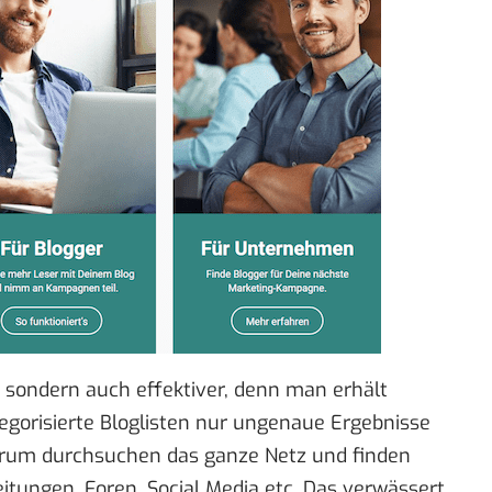
, sondern auch effektiver, denn man erhält
gorisierte Bloglisten nur ungenaue Ergebnisse
erum durchsuchen das ganze Netz und finden
itungen, Foren, Social Media etc. Das verwässert