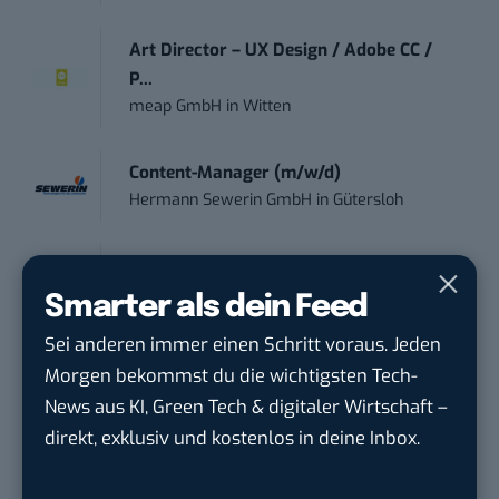
Art Director – UX Design / Adobe CC /
P...
meap GmbH
in
Witten
Content-Manager (m/w/d)
Hermann Sewerin GmbH
in
Gütersloh
Online-Redakteur / Content Creator
(m/w/d) B2...
Smarter als dein Feed
TURCK-Gruppe
in
Mülheim an der Ruhr
Sei anderen immer einen Schritt voraus. Jeden
Morgen bekommst du die wichtigsten Tech-
Social Media – / Channel – Lead (...
News aus KI, Green Tech & digitaler Wirtschaft –
EDEKA Südwest Stiftung & Co. KG
in
direkt, exklusiv und kostenlos in deine Inbox.
Offenburg