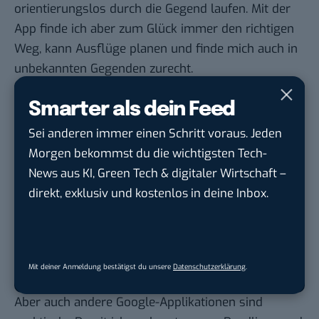
orientierungslos durch die Gegend laufen. Mit der
App finde ich aber zum Glück immer den richtigen
Weg, kann Ausflüge planen und finde mich auch in
unbekannten Gegenden zurecht.
Smarter als dein Feed
Sei anderen immer einen Schritt voraus. Jeden
Google lässt dich jetzt selbst bestimmen,
Morgen bekommst du die wichtigsten Tech-
welche Quellen du in der Suche häufiger
News aus KI, Green Tech & digitaler Wirtschaft –
siehst. Mit zwei schnellen Klicks kannst du
direkt, exklusiv und kostenlos in deine Inbox.
BASIC thinking kostenlos als bevorzugte
Quelle hinzufügen und damit unabhängigen
Tech-Journalismus unterstützen. Vielen Dank!
Hier basicthinking.de hinzufügen
Mit deiner Anmeldung bestätigst du unsere
Datenschutzerklärung
.
Aber auch andere Google-Applikationen sind