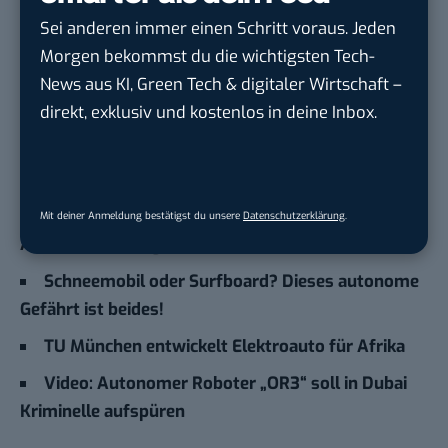
Hier basicthinking.de hinzufügen
Sei anderen immer einen Schritt voraus. Jeden
Morgen bekommst du die wichtigsten Tech-
In diesem Jahr möchte das Start-up mindestens
News aus KI, Green Tech & digitaler Wirtschaft –
200 Mähroboter produzieren, wenn die
direkt, exklusiv und kostenlos in deine Inbox.
Investorengelder und die Nachfrage es erlauben,
aber auch gerne bis zu 2.000
Zum Weiterlesen
Was, DIESE Organisationen bauen fahrerlose
Mit deiner Anmeldung bestätigst du unsere
Datenschutzerklärung
.
Autos??? [Bildergalerie]
Schneemobil oder Surfboard? Dieses autonome
Gefährt ist beides!
TU München entwickelt Elektroauto für Afrika
Video: Autonomer Roboter „OR3“ soll in Dubai
Kriminelle aufspüren