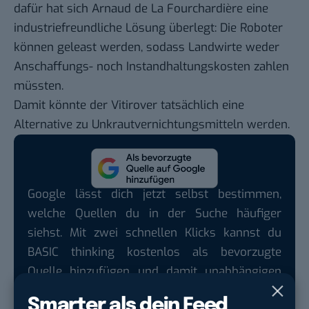
dafür hat sich Arnaud de La Fourchardière eine
industriefreundliche Lösung überlegt: Die Roboter
können geleast werden, sodass Landwirte weder
Anschaffungs- noch Instandhaltungskosten zahlen
müssten.
Damit könnte der Vitirover tatsächlich eine
Alternative zu Unkrautvernichtungsmitteln werden.
Google lässt dich jetzt selbst bestimmen,
welche Quellen du in der Suche häufiger
siehst. Mit zwei schnellen Klicks kannst du
BASIC thinking kostenlos als bevorzugte
Quelle hinzufügen und damit unabhängigen
Tech-Journalismus unterstützen. Vielen Dank!
Smarter als dein Feed