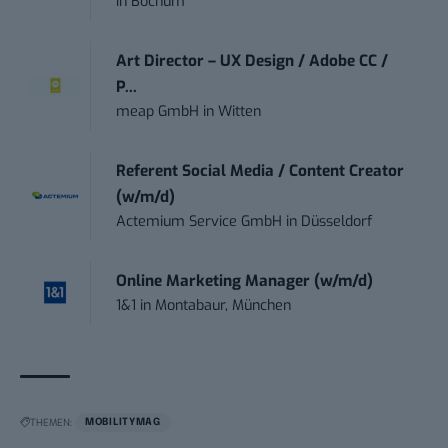
in
Bochum
Art Director – UX Design / Adobe CC /
P...
meap GmbH
in
Witten
Referent Social Media / Content Creator
(w/m/d)
Actemium Service GmbH
in
Düsseldorf
Online Marketing Manager (w/m/d)
1&1
in
Montabaur, München
THEMEN:
MOBILITYMAG