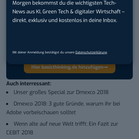
Morgen bekommst du die wichtigsten Tech-
News aus KI, Green Tech & digitaler Wirtschaft –
Google lässt dich jetzt selbst bestimmen,
direkt, exklusiv und kostenlos in deine Inbox.
welche Quellen du in der Suche häufiger
siehst. Mit zwei schnellen Klicks kannst du
BASIC thinking kostenlos als bevorzugte
Quelle hinzufügen und damit unabhängigen
Mit deiner Anmeldung bestätigst du unsere
Datenschutzerklärung
.
Tech-Journalismus unterstützen. Vielen Dank!
Hier basicthinking.de hinzufügen
Auch interressant:
Unser großes Special zur Dmexco 2018
Dmexco 2018: 3 gute Gründe, warum ihr bei
Adobe vorbeischauen solltet
Wenn alte auf neue Welt trifft: Ein Fazit zur
CEBIT 2018