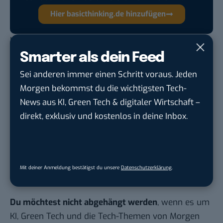
Hier basicthinking.de hinzufügen
In einer Zeit, in der sich eine Messe neu erfinden
will, haben wir alle die Chance, dem Business-
Smarter als dein Feed
Festival ein Gesicht zu geben, sie zu prägen und
Sei anderen immer einen Schritt voraus. Jeden
mitzugestalten.
Morgen bekommst du die wichtigsten Tech-
Auch interessant:
News aus KI, Green Tech & digitaler Wirtschaft –
direkt, exklusiv und kostenlos in deine Inbox.
Milch ist Gift: Der womöglich größte YouTube-
Shitstorm des Jahres
OMR18: Ein Festival, das seinen Namen verdient
AFBMC: Von Wählern, Würsten und Einhörnern
Mit deiner Anmeldung bestätigst du unsere
Datenschutzerklärung
.
Du möchtest nicht abgehängt werden
, wenn es um
KI, Green Tech und die Tech-Themen von Morgen