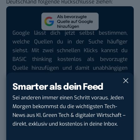
Deutschland folgende Rückschlüsse ziehen:
Google lässt dich jetzt selbst bestimmen,
welche Quellen du in der Suche häufiger
siehst. Mit zwei schnellen Klicks kannst du
BASIC thinking kostenlos als bevorzugte
Quelle hinzufügen und damit unabhängigen
Tech-Journalismus unterstützen. Vielen Dank!
Smarter als dein Feed
Hier basicthinking.de hinzufügen
Sei anderen immer einen Schritt voraus. Jeden
Deutsche Unternehmen sind in den sozialen
Morgen bekommst du die wichtigsten Tech-
Medien endlich angekommen. Eine professionelle
News aus KI, Green Tech & digitaler Wirtschaft –
und vor allem zielgerichtete Nutzung, die die
direkt, exklusiv und kostenlos in deine Inbox.
Performance der Maßnahmen misst, ist jedoch
größtenteils nicht vorhanden.