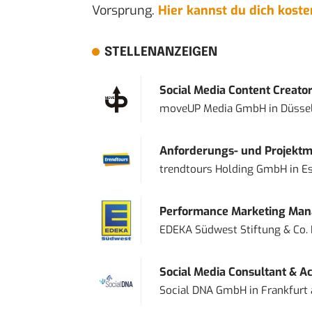
Vorsprung.
Hier kannst du dich kost
STELLENANZEIGEN
Social Media Content Creato
moveUP Media GmbH
in
Düsse
Anforderungs- und Projektma
trendtours Holding GmbH
in
E
Performance Marketing Mana
EDEKA Südwest Stiftung & Co.
Social Media Consultant & Ac
Social DNA GmbH
in
Frankfurt