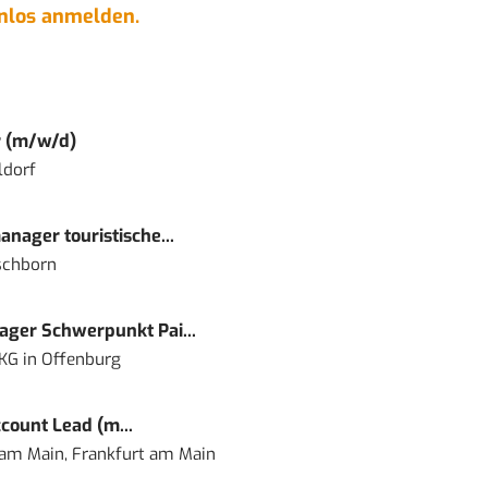
enlos anmelden.
r (m/w/d)
ldorf
nager touristische...
schborn
ger Schwerpunkt Pai...
 KG
in
Offenburg
count Lead (m...
 am Main, Frankfurt am Main