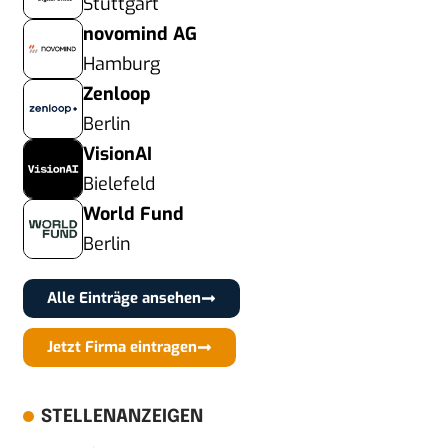
Stuttgart
novomind AG
Hamburg
Zenloop
Berlin
VisionAI
Bielefeld
World Fund
Berlin
Alle Einträge ansehen
Jetzt Firma eintragen
STELLENANZEIGEN