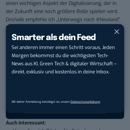
einen wichtigen Aspekt der Digitalisierung, der in
der Zukunft eine noch größere Rolle spielen wird.
Deshalb empfehle ich „Unterwegs nach #Neuland“.
Keine Produkte gefunden.
Smarter als dein Feed
Sei anderen immer einen Schritt voraus. Jeden
Morgen bekommst du die wichtigsten Tech-
Google lässt dich jetzt selbst bestimmen,
News aus KI, Green Tech & digitaler Wirtschaft –
welche Quellen du in der Suche häufiger
direkt, exklusiv und kostenlos in deine Inbox.
siehst. Mit zwei schnellen Klicks kannst du
BASIC thinking kostenlos als bevorzugte
Quelle hinzufügen und damit unabhängigen
Tech-Journalismus unterstützen. Vielen Dank!
Mit deiner Anmeldung bestätigst du unsere
Datenschutzerklärung
.
Hier basicthinking.de hinzufügen
Auch interessant: