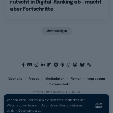
rutscht in Digital-Ranking ab – macht
aber Fortschritte
Mehr anzeigen
Über uns
Presse
Mediadaten
Firmen
Impressum
Datenschutz
© 2003 - 2026 BASIC thinking GmbH
Wir benutzen Cookies, um die Nutzerfreundlichkeit der
Alles
iPhone 17 Pro sichern:
Für 1 € +
Website zu verbessern. Durch deinen Besuch stimmst
klar!
200 € Hardware-Bonus!
du dem
Datenschutz
zu.