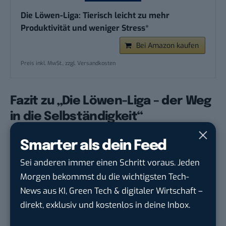
Die Löwen-Liga: Tierisch leicht zu mehr
Produktivität und weniger Stress*
Bei Amazon kaufen
Preis inkl. MwSt., zzgl. Versandkosten
Fazit zu „Die Löwen-Liga – der Weg
in die Selbständigkeit“
Ich empfehle „Die Löwen-Liga – der Weg in die
Smarter als dein Feed
Selbständigkeit“ dennoch als Lektüre. Zum einen ist
Sei anderen immer einen Schritt voraus. Jeden
die Art, wie die Motivation zur Selbständigkeit
Morgen bekommst du die wichtigsten Tech-
beschrieben wird, ungewöhnlich und deshalb
News aus KI, Green Tech & digitaler Wirtschaft –
spannend. Ich gebe zu: Ich habe mich auf die
direkt, exklusiv und kostenlos in deine Inbox.
Lektüre gefreut.
Die Darstellung anhand von zwei Protagonisten und