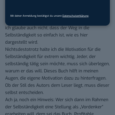
deren Wegen ist klar und nachvollziehbar. Ich
glaube zwar nicht, dass die Abgrenzungen so
Mit deiner Anmeldung bestätigst du unsere
Datenschutzerklärung
.
einfach sind wie sie hier beschrieben werden. Und
ich glaube auch nicht, dass der Weg in die
Selbständigkeit so einfach ist, wie es hier
dargestellt wird.
Nichtsdestotrotz halte ich die Motivation für die
Selbständigkeit für extrem wichtig. Jeder, der
selbständig tätig sein möchte, muss sich überlegen,
warum er das will. Dieses Buch hilft in meinen
Augen, die eigene Motivation dazu zu hinterfragen.
Ob der Stil des Autors dem Leser liegt, muss dieser
selbst entscheiden.
Ach ja, noch ein Hinweis: Wer sich dann im Rahmen
der Selbständigkeit eine Stellung als „Vordenker“
erarbeiten will, dem sei das Buch
„Profitable