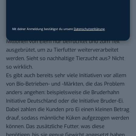
– aber dennoch: Auch sie arbeiten für die
Eierindustrie. Und die großen Legebetriebe sehen
irgendwie nicht nach glücklichen Tieren aus.
Mit deiner Anmeldung bestätigst du unsere
Datenschutzerklärung
.
Außerdem werden bei dem Verfahren wieder
Millionen von Eiern nur befruchtet und zum Teil
ausgebrütet, um zu Tierfutter weiterverarbeitet
werden. Sieht so nachhaltige Tierzucht aus? Nicht
so wirklich.
Es gibt auch bereits sehr viele Initiativen vor allem
von Bio-Betrieben- und -Märkten, die das Problem
anders angehen: beispielsweise die Bruderhahn
Initiative Deutschland oder die Initiative Bruder-Ei.
Dabei zahlen die Kunden pro Ei einen kleinen Betrag
drauf, sodass männliche Küken aufgezogen werden
können. Das zusätzliche Futter, was diese
benötigen, bis sie genug Gewicht angesetzt haben,