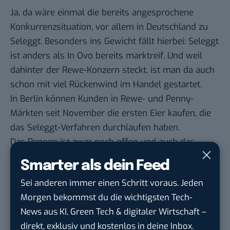
Ja, da wäre einmal die bereits angesprochene
Konkurrenzsituation, vor allem in Deutschland zu
Seleggt. Besonders ins Gewicht fällt hierbei: Seleggt
ist anders als In Ovo bereits marktreif. Und weil
dahinter der Rewe-Konzern steckt, ist man da auch
schon mit viel Rückenwind im Handel gestartet.
In Berlin können Kunden in Rewe- und Penny-
Märkten seit November die ersten Eier kaufen, die
das Seleggt-Verfahren durchlaufen haben.
Das Rennen ist zwar noch offen und auch das
Seleggt-Verfahren hat sich noch längst nicht in der
Smarter als dein Feed
Breite der Eierbetriebe durchgesetzt: Die anvisierte
Sei anderen immer einen Schritt voraus. Jeden
Marktreife von In Ovo 2020 kommt aber so oder so
Morgen bekommst du die wichtigsten Tech-
reichlich spät.
News aus KI, Green Tech & digitaler Wirtschaft –
Hinzu kommt, dass In Ovo und seine Mitbewerber
direkt, exklusiv und kostenlos in deine Inbox.
zwar schon irgendwie das Wohl der Tiere erhöhen