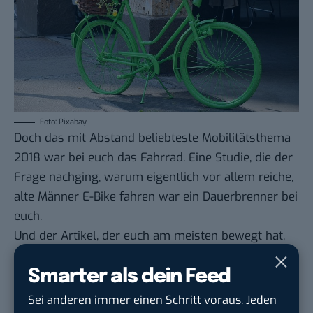
Foto: Pixabay
Doch das mit Abstand beliebteste Mobilitätsthema
2018 war bei euch das Fahrrad. Eine Studie, die der
Frage nachging,
warum eigentlich vor allem reiche,
alte Männer E-Bike fahren
war ein Dauerbrenner bei
euch.
Und der Artikel, der euch am meisten bewegt hat,
war unsere kleine Ode an das Fahrrad.
„Fahrräder
Smarter als dein Feed
machen Städte lebenswerter – und zwar so!“
habt
ihr zehntausende Mal gelesen, geteilt und diskutiert.
Sei anderen immer einen Schritt voraus. Jeden