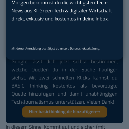
Das zeigt uns, dass
die Prognose eines Experten
Morgen bekommst du die wichtigsten Tech-
zur Zukunft der Mobilität sehr wahrscheinlich
News aus KI, Green Tech & digitaler Wirtschaft –
zutrifft: Das Transportmittel der Zukunft sind
direkt, exklusiv und kostenlos in deine Inbox.
weder autonome Fahrzeuge noch Drohnen, sondern
– das Fahrrad!
Mit deiner Anmeldung bestätigst du unsere
Datenschutzerklärung
.
Google lässt dich jetzt selbst bestimmen,
welche Quellen du in der Suche häufiger
siehst. Mit zwei schnellen Klicks kannst du
BASIC thinking kostenlos als bevorzugte
Quelle hinzufügen und damit unabhängigen
Tech-Journalismus unterstützen. Vielen Dank!
Hier basicthinking.de hinzufügen
In diesem Sinne: Kommt gut und sicher (mit