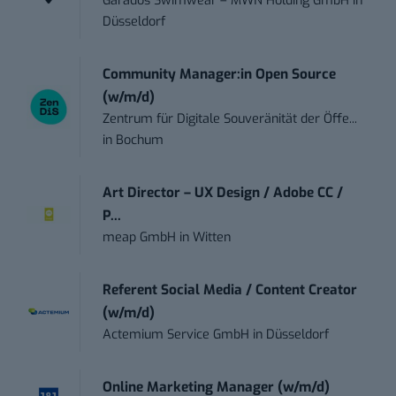
Garados Swimwear – MWN Holding GmbH
in
Düsseldorf
Community Manager:in Open Source
(w/m/d)
Zentrum für Digitale Souveränität der Öffe...
in
Bochum
Art Director – UX Design / Adobe CC /
P...
meap GmbH
in
Witten
Referent Social Media / Content Creator
(w/m/d)
Actemium Service GmbH
in
Düsseldorf
Online Marketing Manager (w/m/d)