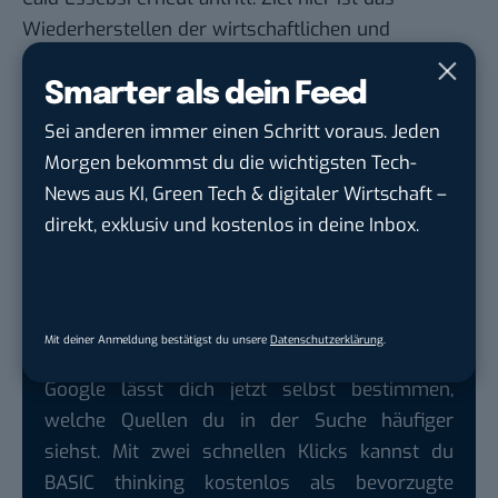
Wiederherstellen der wirtschaftlichen und
politischen Stabilität und die Bekämpfung von
Arbeitslosigkeit, steigenden Lebenshaltungskosten
Smarter als dein Feed
und der teils schlechten Sicherheitslage. Die Wähler
Sei anderen immer einen Schritt voraus. Jeden
sind aktuell im Land sehr verzweifelt, was durch
Morgen bekommst du die wichtigsten Tech-
eine Wahlbeteiligung von 33,7 Prozent im Mai 2018
News aus KI, Green Tech & digitaler Wirtschaft –
(Kommunalwahlen) unterstrichen wird. Erst
direkt, exklusiv und kostenlos in deine Inbox.
kürzlich steckte sich ein Journalist aus Protest
selbst in Brand.
Mit deiner Anmeldung bestätigst du unsere
Datenschutzerklärung
.
Google lässt dich jetzt selbst bestimmen,
welche Quellen du in der Suche häufiger
siehst. Mit zwei schnellen Klicks kannst du
BASIC thinking kostenlos als bevorzugte