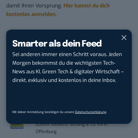
damit ihren Vorsprung.
Hier kannst du dich
kostenlos anmelden.
STELLENANZEIGEN
Smarter als dein Feed
Social Media Content Creator (m/w/d)
Sei anderen immer einen Schritt voraus. Jeden
moveUP Media GmbH
in
Düsseldorf
Morgen bekommst du die wichtigsten Tech-
News aus KI, Green Tech & digitaler Wirtschaft –
Anforderungs- und Projektmanager
direkt, exklusiv und kostenlos in deine Inbox.
touristische...
trendtours Holding GmbH
in
Eschborn
Performance Marketing Manager
Mit deiner Anmeldung bestätigst du unsere
Datenschutzerklärung
.
Schwerpunkt Pai...
EDEKA Südwest Stiftung & Co. KG
in
Offenburg