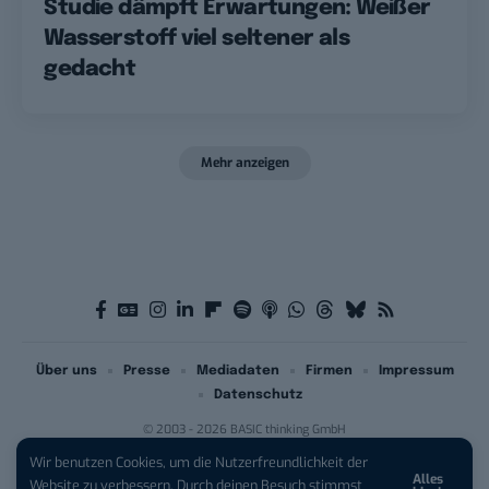
Studie dämpft Erwartungen: Weißer
Wasserstoff viel seltener als
gedacht
Mehr anzeigen
Über uns
Presse
Mediadaten
Firmen
Impressum
Datenschutz
© 2003 - 2026 BASIC thinking GmbH
Wir benutzen Cookies, um die Nutzerfreundlichkeit der
Alles
iPhone 17 Pro sichern:
Für 1 € +
Website zu verbessern. Durch deinen Besuch stimmst