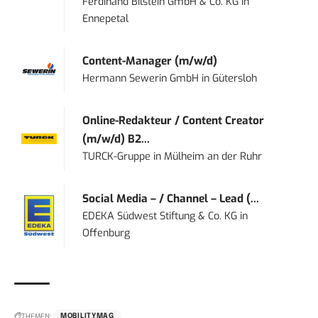
Ferdinand Bilstein GmbH & Co. KG
in
Ennepetal
Content-Manager (m/w/d)
Hermann Sewerin GmbH
in
Gütersloh
Online-Redakteur / Content Creator
(m/w/d) B2...
TURCK-Gruppe
in
Mülheim an der Ruhr
Social Media – / Channel – Lead (...
EDEKA Südwest Stiftung & Co. KG
in
Offenburg
THEMEN:
MOBILITYMAG