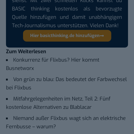
siehst. Mit zwei schnellen Klicks kannst du
BASIC thinking kostenlos als bevorzugte
Quelle hinzufügen und damit unabhängigen
Tech-Journalismus unterstützen. Vielen Dank!
Hier basicthinking.de hinzufügen
Zum Weiterlesen
Konkurrenz für Flixbus? Hier kommt
Busnetworx
Von grün zu blau: Das bedeutet der Farbwechsel
bei Flixbus
Mitfahrgelegenheiten im Netz, Teil 2: Fünf
kostenlose Alternativen zu Blablacar
Niemand außer Flixbus wagt sich an elektrische
Fernbusse – warum?