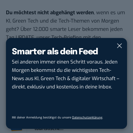
Du möchtest nicht abgehängt werden
, wenn es um
KI, Green Tech und die Tech-Themen von Morgen
geht? Über 12.000 smarte Leser bekommen jeden
Tag UPDATE, unser Tech-Briefing mit den
wichtigsten News des Tages – und sichern sich
Smarter als dein Feed
damit ihren Vorsprung.
Hier kannst du dich
Sei anderen immer einen Schritt voraus. Jeden
kostenlos anmelden.
Morgen bekommst du die wichtigsten Tech-
News aus KI, Green Tech & digitaler Wirtschaft –
STELLENANZEIGEN
direkt, exklusiv und kostenlos in deine Inbox.
Social Media Content Creator (m/w/d)
moveUP Media GmbH
in
Düsseldorf
Mit deiner Anmeldung bestätigst du unsere
Datenschutzerklärung
.
Anforderungs- und Projektmanager
touristische...