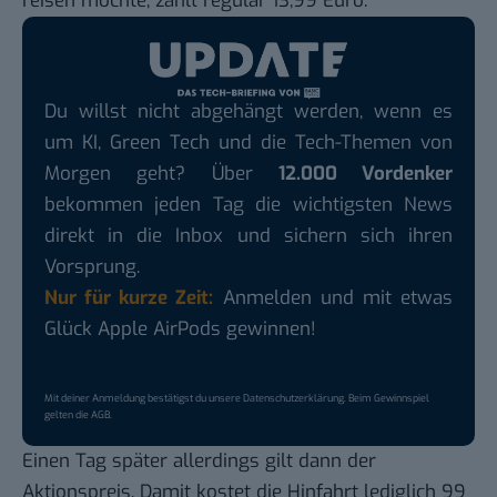
reisen möchte, zahlt regulär 13,99 Euro.
Du willst nicht abgehängt werden, wenn es
um KI, Green Tech und die Tech-Themen von
Morgen geht? Über
12.000 Vordenker
bekommen jeden Tag die wichtigsten News
direkt in die Inbox und sichern sich ihren
Vorsprung.
Nur für kurze Zeit:
Anmelden und mit etwas
Glück Apple AirPods gewinnen!
Mit deiner Anmeldung bestätigst du unsere
Datenschutzerklärung
. Beim Gewinnspiel
gelten die
AGB
.
Einen Tag später allerdings gilt dann der
Aktionspreis. Damit kostet die Hinfahrt lediglich 99