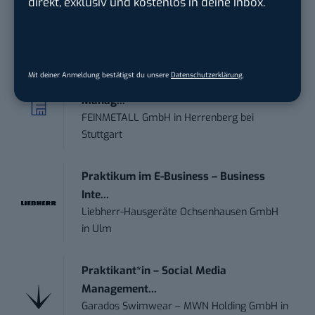
direkt, exklusiv und kostenlos in deine Inbox.
Online Marketing Manager (w/m/d)
1&1
in
Montabaur, München
Mit deiner Anmeldung bestätigst du unsere
Datenschutzerklärung
.
Marketing Specialist – AI & Content
Manag...
FEINMETALL GmbH
in
Herrenberg bei
Stuttgart
Praktikum im E-Business – Business
Inte...
Liebherr-Hausgeräte Ochsenhausen GmbH
in
Ulm
Praktikant*in – Social Media
Management...
Garados Swimwear – MWN Holding GmbH
in