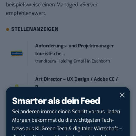
beispielsweise einen Managed vServer
empfehlenswert.
STELLENANZEIGEN
Anforderungs- und Projektmanager
touristische...
trendtours Holding GmbH
in
Eschborn
Art Director – UX Design / Adobe CC /
P...
meap GmbH
in
Witten
Smarter als dein Feed
Sei anderen immer einen Schritt voraus. Jeden
Referent Social Media / Content Creator
Morgen bekommst du die wichtigsten Tech-
(w/m/d)
News aus KI, Green Tech & digitaler Wirtschaft –
Actemium Service GmbH
in
Düsseldorf