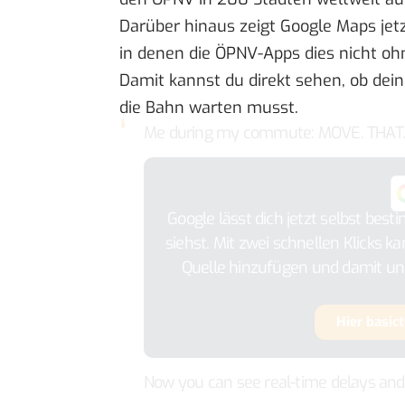
Darüber hinaus zeigt Google Maps jet
in denen die ÖPNV-Apps dies nicht oh
Damit kannst du direkt sehen, ob dei
die Bahn warten musst.
Me during my commute: MOVE. THAT.
Google lässt dich jetzt selbst bes
siehst. Mit zwei schnellen Klicks k
Quelle hinzufügen und damit un
Hier basic
Now you can see real-time delays and