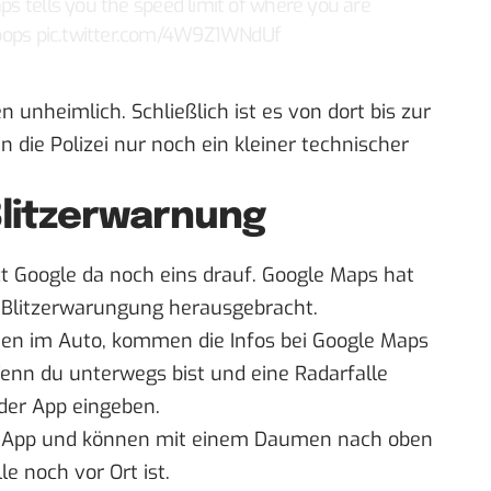
aps tells you the speed limit of where you are
oops
pic.twitter.com/4W9Z1WNdUf
en unheimlich. Schließlich ist es von dort bis zur
die Polizei nur noch ein kleiner technischer
Blitzerwarnung
t Google da noch eins drauf. Google Maps hat
e Blitzerwarungung herausgebracht.
men im Auto, kommen die Infos bei Google Maps
Wenn du unterwegs bist und eine Radarfalle
 der App eingeben.
er App und können mit einem Daumen nach oben
le noch vor Ort ist.