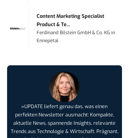
Content Marketing Specialist
Product & Te...
Ferdinand Bilstein GmbH & Co. KG
in
Ennepetal
»UPDATE liefert genau das, was einen
perfekten Newsletter ausmacht: Kompakte,
aktuelle News, spannende Insights, relevante
Trends aus Technologie & Wirtschaft. Prägnant,