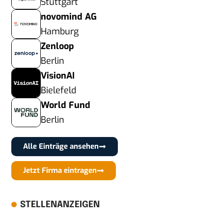
Stuttgart
novomind AG
Hamburg
Zenloop
Berlin
VisionAI
Bielefeld
World Fund
Berlin
Alle Einträge ansehen
Jetzt Firma eintragen
STELLENANZEIGEN