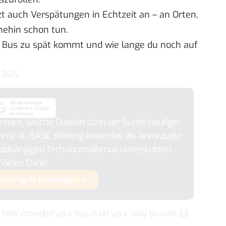
zt auch Verspätungen in Echtzeit an – an Orten,
nehin schon tun.
n Bus zu spät kommt und wie lange du noch auf
 BUS.
timmen, welche Quellen du in der Suche häufiger
annst du BASIC thinking kostenlos als bevorzugte
abhängigen Tech-Journalismus unterstützen.
Vielen Dank!
thinking.de hinzufügen
 how crowded your bus is on your way to work 🙌