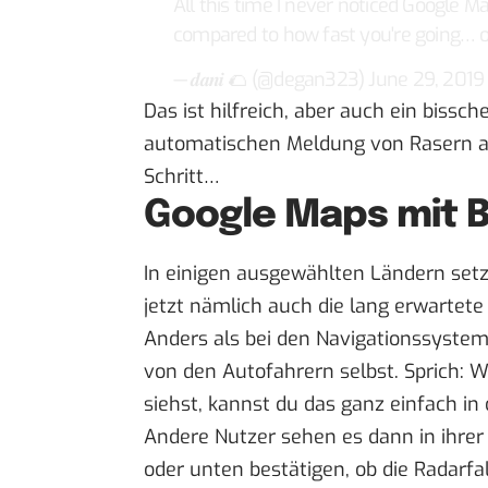
All this time I never noticed Google M
compared to how fast you're going… 
— 𝒅𝒂𝒏𝒊 🌮 (@degan323)
June 29, 2019
Das ist hilfreich, aber auch ein bissch
automatischen Meldung von Rasern an 
Schritt…
Google Maps mit 
In einigen ausgewählten Ländern setz
jetzt nämlich auch die lang erwartet
Anders als bei den Navigationssyste
von den Autofahrern selbst. Sprich: 
siehst, kannst du das ganz einfach in
Andere Nutzer sehen es dann in ihr
oder unten bestätigen, ob die Radarfal