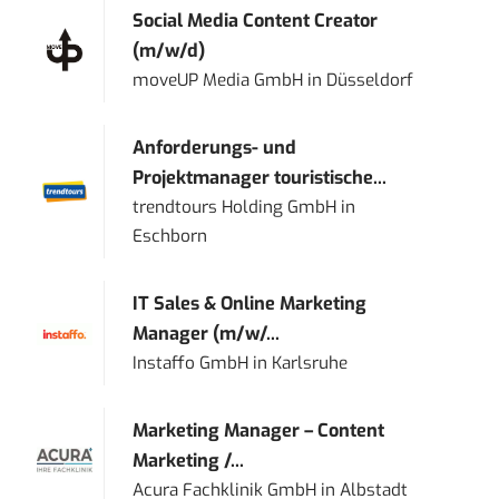
Social Media Content Creator
(m/w/d)
moveUP Media GmbH
in
Düsseldorf
Anforderungs- und
Projektmanager touristische...
trendtours Holding GmbH
in
Eschborn
IT Sales & Online Marketing
Manager (m/w/...
Instaffo GmbH
in
Karlsruhe
Marketing Manager – Content
Marketing /...
Acura Fachklinik GmbH
in
Albstadt