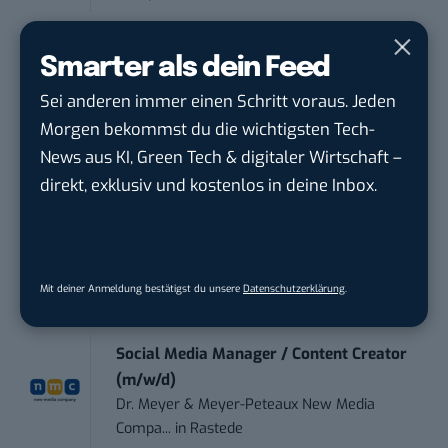
IT Sales & Online Marketing Manager
Smarter als dein Feed
(m/w/...
Sei anderen immer einen Schritt voraus. Jeden
Instaffo GmbH
in
Karlsruhe
Morgen bekommst du die wichtigsten Tech-
News aus KI, Green Tech & digitaler Wirtschaft –
Social Media Manager (m/w/d)
direkt, exklusiv und kostenlos in deine Inbox.
BANNERKÖNIG GmbH
in
Gelsenkirchen
Referent (m/w/d) Technik & Netzwerke
DVGW Deutscher Verein des Gas- und
Mit deiner Anmeldung bestätigst du unsere
Datenschutzerklärung
.
Wasserfac...
in
Bonn
Social Media Manager / Content Creator
(m/w/d)
Dr. Meyer & Meyer-Peteaux New Media
Compa...
in
Rastede