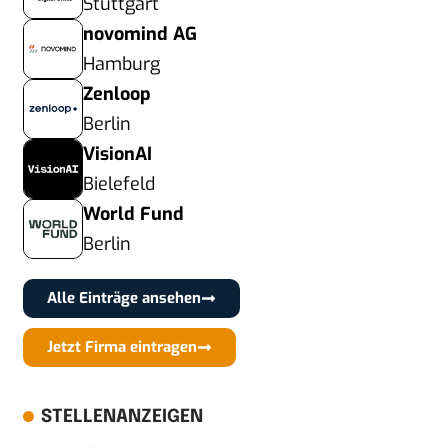
Stuttgart
novomind AG
Hamburg
Zenloop
Berlin
VisionAI
Bielefeld
World Fund
Berlin
Alle Einträge ansehen
Jetzt Firma eintragen
STELLENANZEIGEN