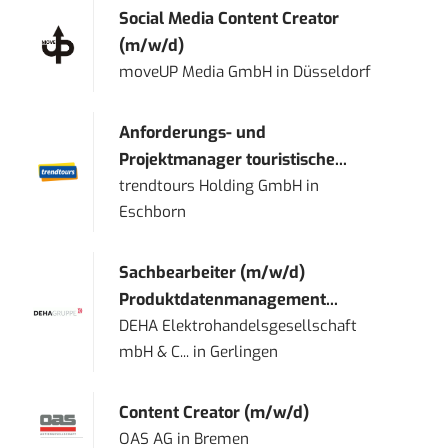
Social Media Content Creator
(m/w/d)
moveUP Media GmbH
in
Düsseldorf
Anforderungs- und
Projektmanager touristische...
trendtours Holding GmbH
in
Eschborn
Sachbearbeiter (m/w/d)
Produktdatenmanagement...
DEHA Elektrohandelsgesellschaft
mbH & C...
in
Gerlingen
Content Creator (m/w/d)
OAS AG
in
Bremen