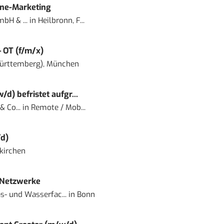
ine-Marketing
bH & ...
in
Heilbronn, F...
– OT (f/m/x)
ürttemberg), München
) befristet aufgr...
 Co...
in
Remote / Mob...
d)
kirchen
 Netzwerke
- und Wasserfac...
in
Bonn