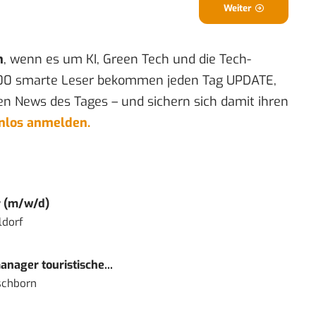
Weiter
n
, wenn es um KI, Green Tech und die Tech-
00 smarte Leser bekommen jeden Tag UPDATE,
en News des Tages – und sichern sich damit ihren
enlos anmelden.
r (m/w/d)
ldorf
nager touristische...
schborn