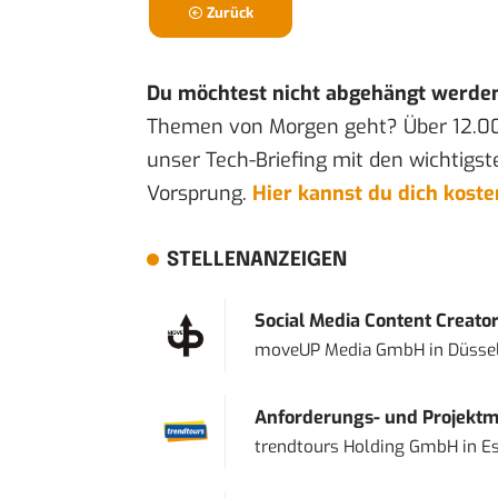
Zurück
Du möchtest nicht abgehängt werde
Themen von Morgen geht? Über 12.0
unser Tech-Briefing mit den wichtigst
Vorsprung.
Hier kannst du dich kost
STELLENANZEIGEN
Social Media Content Creato
moveUP Media GmbH
in
Düsse
Anforderungs- und Projektma
trendtours Holding GmbH
in
E