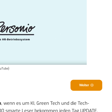
ouTube)
Weiter
n
, wenn es um KI, Green Tech und die Tech-
00 smarte Leser bekommen jeden Tag UPDATE,