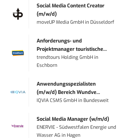
Social Media Content Creator
(m/w/d)
moveUP Media GmbH
in
Düsseldorf
Anforderungs- und
Projektmanager touristische...
trendtours Holding GmbH
in
Eschborn
Anwendungsspezialisten
(m/w/d) Bereich Wundve...
IQVIA CSMS GmbH
in
Bundesweit
Social Media Manager (w/m/d)
ENERVIE - Südwestfalen Energie und
Wasser AG
in
Hagen