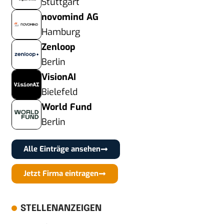
Stuttgart
novomind AG
Hamburg
Zenloop
Berlin
VisionAI
Bielefeld
World Fund
Berlin
Alle Einträge ansehen
Jetzt Firma eintragen
STELLENANZEIGEN