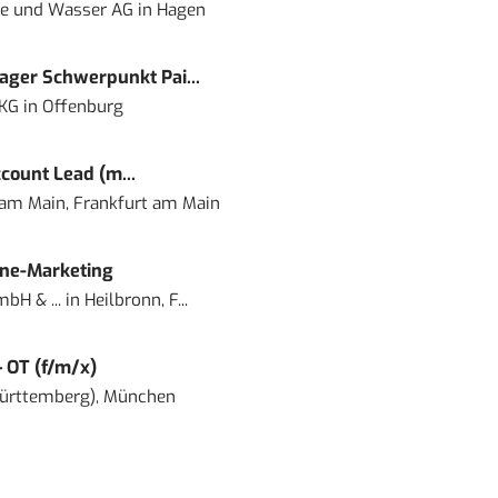
ie und Wasser AG
in
Hagen
ger Schwerpunkt Pai...
 KG
in
Offenburg
count Lead (m...
 am Main, Frankfurt am Main
ine-Marketing
bH & ...
in
Heilbronn, F...
– OT (f/m/x)
ürttemberg), München