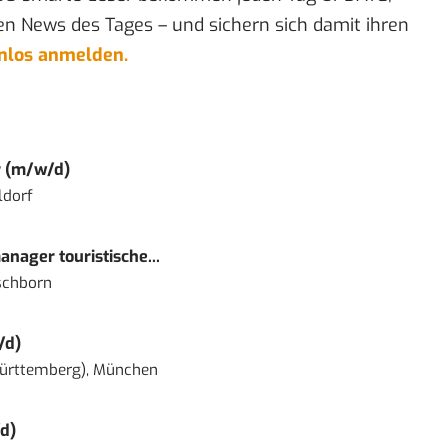
en News des Tages – und sichern sich damit ihren
enlos anmelden.
r (m/w/d)
ldorf
nager touristische...
schborn
/d)
ürttemberg), München
d)