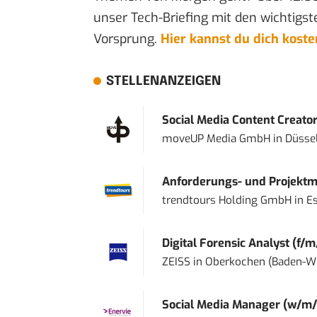
unser Tech-Briefing mit den wichtigst
Vorsprung.
Hier kannst du dich kost
STELLENANZEIGEN
Social Media Content Creato
moveUP Media GmbH
in
Düsse
Anforderungs- und Projektma
trendtours Holding GmbH
in
E
Digital Forensic Analyst (f/m
ZEISS
in
Oberkochen (Baden-W
Social Media Manager (w/m/