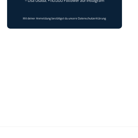
– Lisa Osada, +110.000 Follower auf Instagram
Mit deiner Anmeldung bestätigst du unsere
Datenschutzerklärung