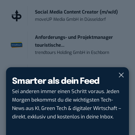
Social Media Content Creator (m/w/d)
moveUP Media GmbH
in
Düsseldorf
Anforderungs- und Projektmanager
touristische...
trendtours Holding GmbH
in
Eschborn
Social Media Manager – Content
Creation...
Smarter als dein Feed
Wiedmann & Winz GmbH
in
Geislingen an
Sei anderen immer einen Schritt voraus. Jeden
der Steige
Morgen bekommst du die wichtigsten Tech-
News aus KI, Green Tech & digitaler Wirtschaft –
IT Sales & Online Marketing Manager
direkt, exklusiv und kostenlos in deine Inbox.
(m/w/...
Instaffo GmbH
in
Karlsruhe