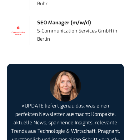
Ruhr
SEO Manager (m/w/d)
S-Communication Services GmbH
in
Berlin
»UPDATE liefert genau das, was einen
perfekten Newsletter ausmacht: Kompakte,
aktuelle News, spannende Insights, relevante
Trends aus Technologie & Wirtschaft. Prägnant,
verständlich und immer einen Schritt voraus!«