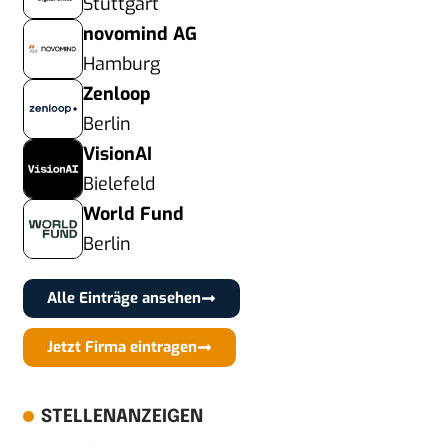
Stuttgart
novomind AG
Hamburg
Zenloop
Berlin
VisionAI
Bielefeld
World Fund
Berlin
Alle Einträge ansehen
Jetzt Firma eintragen
STELLENANZEIGEN