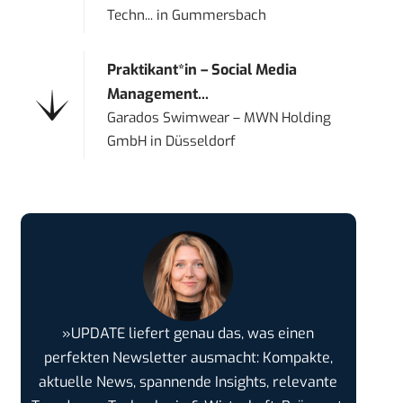
Techn...
in
Gummersbach
Praktikant*in – Social Media
Management...
Garados Swimwear – MWN Holding
GmbH
in
Düsseldorf
»UPDATE liefert genau das, was einen
perfekten Newsletter ausmacht: Kompakte,
aktuelle News, spannende Insights, relevante