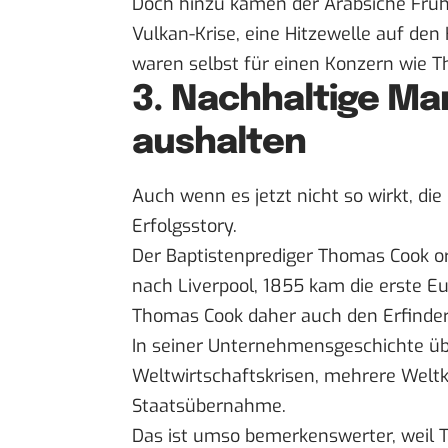
Doch hinzu kamen der
Arabsiche Früh
Vulkan-Krise
, eine
Hitzewelle auf den
waren selbst für einen Konzern wie T
3. Nachhaltige Ma
aushalten
Auch wenn es jetzt nicht so wirkt, di
Erfolgsstory.
Der Baptistenprediger Thomas Cook or
nach Liverpool, 1855 kam die erste E
Thomas Cook daher auch den Erfinde
In seiner Unternehmensgeschichte üb
Weltwirtschaftskrisen, mehrere Welt
Staatsübernahme.
Das ist umso bemerkenswerter, weil 