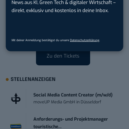
News aus KI, Green Tech & digitaler Wirtschaft –
direkt, exklusiv und kostenlos in deine Inbox.
Wenn du auch an der Social Media Conference 2019
teilnehmen willst, dann erhältst du als Leser von
BASIC thinking
einen 10-Prozent-Rabatt mit
folgendem Code: SMC19BSt4hx.
Mit deiner Anmeldung bestätigst du unsere
Datenschutzerklärung
.
Trage diesen einfach in deiner Bestellung hier ein:
Zu den Tickets
STELLENANZEIGEN
Social Media Content Creator (m/w/d)
moveUP Media GmbH
in
Düsseldorf
Anforderungs- und Projektmanager
touristische...