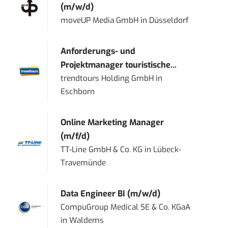
(m/w/d)
moveUP Media GmbH
in
Düsseldorf
Anforderungs- und
Projektmanager touristische...
trendtours Holding GmbH
in
Eschborn
Online Marketing Manager
(m/f/d)
TT-Line GmbH & Co. KG
in
Lübeck-
Travemünde
Data Engineer BI (m/w/d)
CompuGroup Medical SE & Co. KGaA
in
Waldems