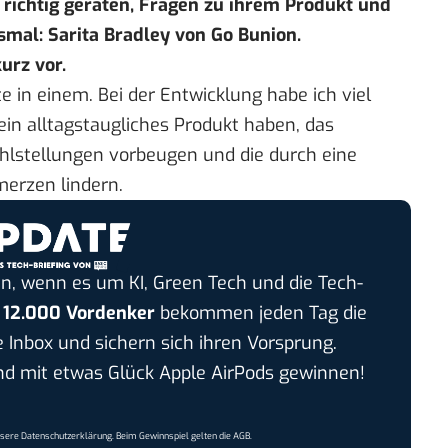
richtig geraten, Fragen zu ihrem Produkt und
smal: Sarita Bradley von
Go Bunion
.
urz vor.
 in einem. Bei der Entwicklung habe ich viel
 ein alltagstaugliches Produkt haben, das
Fehlstellungen vorbeugen und die durch eine
erzen lindern.
n, wenn es um KI, Green Tech und die Tech-
r
12.000 Vordenker
bekommen jeden Tag die
e Inbox und sichern sich ihren Vorsprung.
 mit etwas Glück Apple AirPods gewinnen!
nsere
Datenschutzerklärung
. Beim Gewinnspiel gelten die
AGB
.