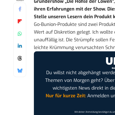
Teilen
Gründershow „Die Höhle der Löwen“, 
ihren Erfahrungen mit der Show. Die
Stelle unseren Lesern dein Produkt k
Go-Bunion-Produkte sind zwei Produkte
Wert auf Diskretion gelegt. Ich wollte
unauffällig ist. Die Strümpfe sollen 
leichte Krümmung verursachten Schm
Du willst nicht abgehängt werde
Themen von Morgen geht? Übe
wichtigsten News direkt in di
Nur für kurze Zeit:
Anmelden und
Mit deiner Anmeldung bestätigst du u