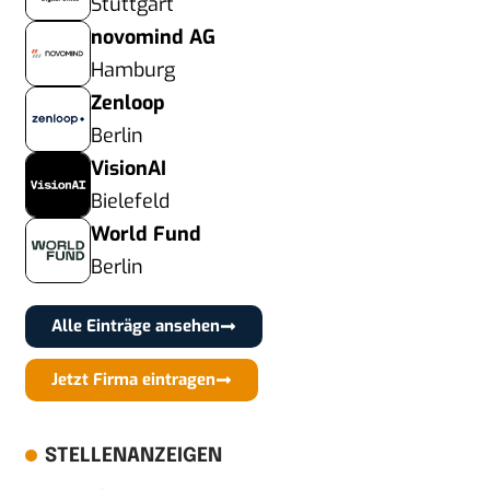
Stuttgart
novomind AG
Hamburg
Zenloop
Berlin
VisionAI
Bielefeld
World Fund
Berlin
Alle Einträge ansehen
Jetzt Firma eintragen
STELLENANZEIGEN