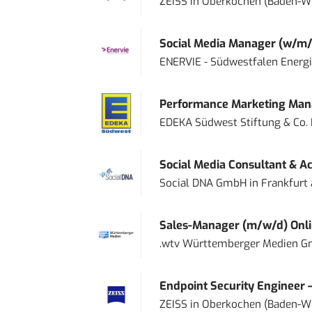
ZEISS
in
Oberkochen (Baden-W
Social Media Manager (w/m/
ENERVIE - Südwestfalen Energ
Performance Marketing Mana
EDEKA Südwest Stiftung & Co.
Social Media Consultant & Ac
Social DNA GmbH
in
Frankfurt
Sales-Manager (m/w/d) Onl
.wtv Württemberger Medien Gm
Endpoint Security Engineer 
ZEISS
in
Oberkochen (Baden-W