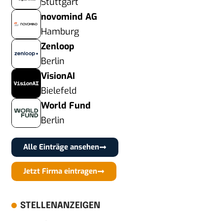
Stuttgart
novomind AG
Hamburg
Zenloop
Berlin
VisionAI
Bielefeld
World Fund
Berlin
Alle Einträge ansehen
Jetzt Firma eintragen
STELLENANZEIGEN