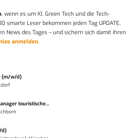
n
, wenn es um KI, Green Tech und die Tech-
00 smarte Leser bekommen jeden Tag UPDATE,
en News des Tages – und sichern sich damit ihren
enlos anmelden.
r (m/w/d)
ldorf
nager touristische...
schborn
/d)