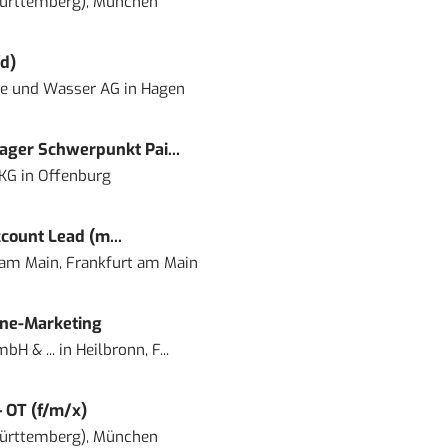
ürttemberg), München
d)
ie und Wasser AG
in
Hagen
ger Schwerpunkt Pai...
 KG
in
Offenburg
count Lead (m...
 am Main, Frankfurt am Main
ine-Marketing
bH & ...
in
Heilbronn, F...
– OT (f/m/x)
ürttemberg), München