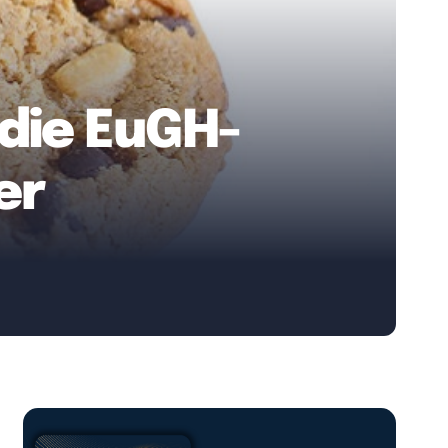
 die EuGH-
er