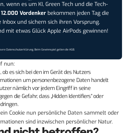
n, wenn es um KI, Green Tech und die Tech-
r
12.000 Vordenker
bekommen jeden Tag die
e Inbox und sichern sich ihren Vorsprung.
 mit etwas Glück Apple AirPods gewinnen!
nsere
Datenschutzerklärung
. Beim Gewinnspiel gelten die
AGB
.
f nun:
 ob es sich bei den im Gerät des Nutzers
ormationen um personenbezogene Daten handelt
utzer nämlich vor jedem Eingriff in seine
gen die Gefahr, dass „Hidden Identifiers“ oder
ndringen.
 ein Cookie nun persönliche Daten sammelt oder
ormationen sind inzwischen persönlicher Natur.
nd nicht betroffen?