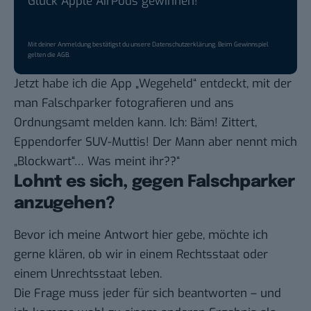
Glück Apple AirPods gewinnen!
Mit deiner Anmeldung bestätigst du unsere
Datenschutzerklärung
. Beim Gewinnspiel
gelten die
AGB
.
Jetzt habe ich die App „Wegeheld“ entdeckt, mit der
man Falschparker fotografieren und ans
Ordnungsamt melden kann. Ich: Bäm! Zittert,
Eppendorfer SUV-Muttis! Der Mann aber nennt mich
„
Blockwart
“… Was meint ihr??“
Lohnt es sich, gegen Falschparker
anzugehen?
Bevor ich meine Antwort hier gebe, möchte ich
gerne klären, ob wir in einem Rechtsstaat oder
einem Unrechtsstaat leben.
Die Frage muss jeder für sich beantworten – und