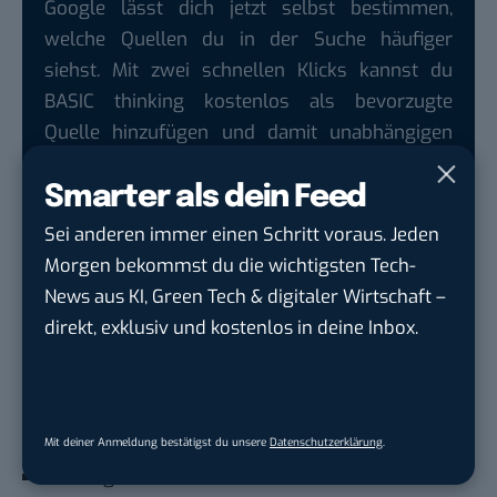
Google lässt dich jetzt selbst bestimmen,
welche Quellen du in der Suche häufiger
siehst. Mit zwei schnellen Klicks kannst du
BASIC thinking kostenlos als bevorzugte
Quelle hinzufügen und damit unabhängigen
Tech-Journalismus unterstützen. Vielen Dank!
Smarter als dein Feed
Hier basicthinking.de hinzufügen
Sei anderen immer einen Schritt voraus. Jeden
Zum Weiterlesen
Morgen bekommst du die wichtigsten Tech-
Bus mit Füßen statt Elterntaxi
News aus KI, Green Tech & digitaler Wirtschaft –
direkt, exklusiv und kostenlos in deine Inbox.
Tempolimit, ja oder nein? Zwei Autobahnen
streiten sich
Autounfall: Mit dieser App kannst du Leben
retten
Mit deiner Anmeldung bestätigst du unsere
Datenschutzerklärung
.
Umfrage: SUV-Fahrer fühlen sich diskriminiert