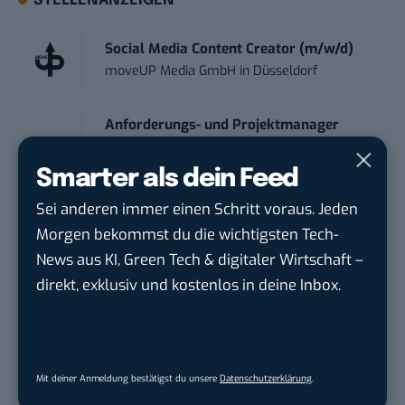
STELLENANZEIGEN
Social Media Content Creator (m/w/d)
moveUP Media GmbH
in
Düsseldorf
Anforderungs- und Projektmanager
touristische...
trendtours Holding GmbH
in
Eschborn
Smarter als dein Feed
Sei anderen immer einen Schritt voraus. Jeden
IT Sales & Online Marketing Manager
Morgen bekommst du die wichtigsten Tech-
(m/w/...
News aus KI, Green Tech & digitaler Wirtschaft –
Instaffo GmbH
in
Karlsruhe
direkt, exklusiv und kostenlos in deine Inbox.
Marketing Manager – Content
Marketing /...
Acura Fachklinik GmbH
in
Albstadt
Mit deiner Anmeldung bestätigst du unsere
Datenschutzerklärung
.