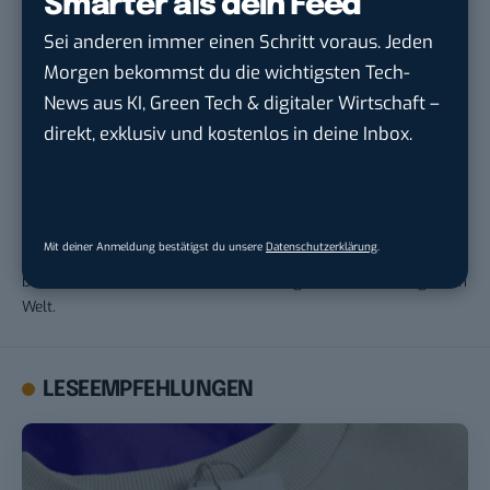
Smarter als dein Feed
Sei anderen immer einen Schritt voraus. Jeden
Morgen bekommst du die wichtigsten Tech-
News aus KI, Green Tech & digitaler Wirtschaft –
direkt, exklusiv und kostenlos in deine Inbox.
Marinela Potor
Marinela Potor ist Journalistin mit einer Leidenschaft für alles,
was mobil ist. Sie selbst pendelt regelmäßig vorwiegend
Mit deiner Anmeldung bestätigst du unsere
Datenschutzerklärung
.
zwischen Europa, Südamerika und den USA hin und her und
berichtet über Mobilitäts- und Technologietrends aus der ganzen
Welt.
LESEEMPFEHLUNGEN