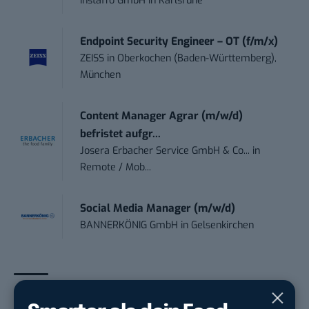
Instaffo GmbH
in
Karlsruhe
Endpoint Security Engineer – OT (f/m/x)
ZEISS
in
Oberkochen (Baden-Württemberg),
München
Content Manager Agrar (m/w/d)
befristet aufgr...
Josera Erbacher Service GmbH & Co...
in
Remote / Mob...
Social Media Manager (m/w/d)
BANNERKÖNIG GmbH
in
Gelsenkirchen
THEMEN:
MOBILITYMAG