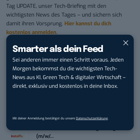
Tag UPDATE, unser Tech-Briefing mit den
wichtigsten News des Tages – und sichern sich
damit ihren Vorsprung.
Hier kannst du dich
kostenlos anmelden.
Smarter als dein Feed
STELLENANZEIGEN
Sei anderen immer einen Schritt voraus. Jeden
Social Media Content Creator (m/w/d)
Morgen bekommst du die wichtigsten Tech-
moveUP Media GmbH
in
Düsseldorf
News aus KI, Green Tech & digitaler Wirtschaft –
direkt, exklusiv und kostenlos in deine Inbox.
Anforderungs- und Projektmanager
touristische...
trendtours Holding GmbH
in
Eschborn
Mit deiner Anmeldung bestätigst du unsere
Datenschutzerklärung
.
IT Sales & Online Marketing Manager
(m/w/...