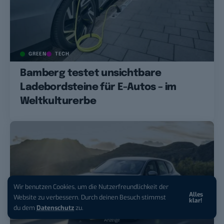
GREEN
TECH
Bamberg testet unsichtbare
Ladebordsteine für E-Autos – im
Weltkulturerbe
Wir benutzen Cookies, um die Nutzerfreundlichkeit der
Alles
iPhone 17 Pro sichern:
Für 1 € +
Website zu verbessern. Durch deinen Besuch stimmst
klar!
200 € Hardware-Bonus!
du dem
Datenschutz
zu.
Anzeige