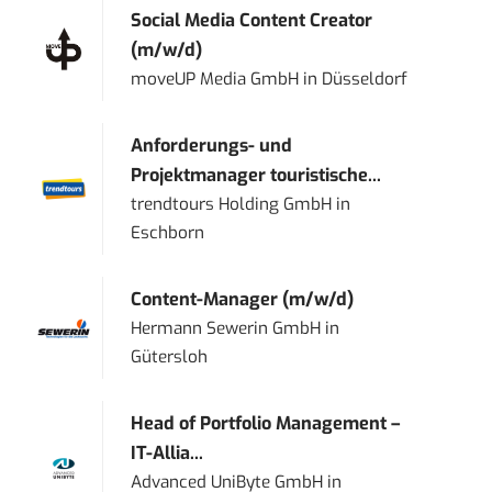
Social Media Content Creator
(m/w/d)
moveUP Media GmbH
in
Düsseldorf
Anforderungs- und
Projektmanager touristische...
trendtours Holding GmbH
in
Eschborn
Content-Manager (m/w/d)
Hermann Sewerin GmbH
in
Gütersloh
Head of Portfolio Management –
IT-Allia...
Advanced UniByte GmbH
in