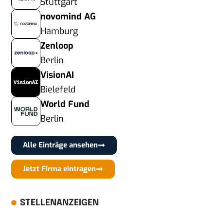
Stuttgart
novomind AG
Hamburg
Zenloop
Berlin
VisionAI
Bielefeld
World Fund
Berlin
Alle Einträge ansehen
Jetzt Firma eintragen
STELLENANZEIGEN