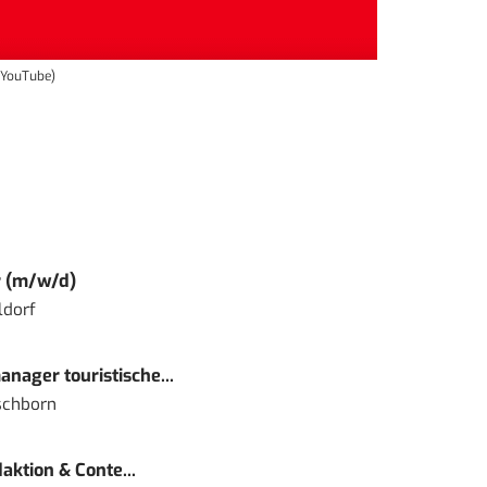
/ YouTube)
r (m/w/d)
ldorf
nager touristische...
schborn
ktion & Conte...