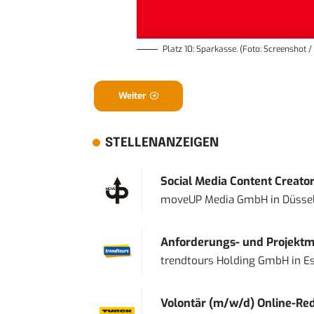
Platz 10: Sparkasse. (Foto: Screenshot 
Weiter
STELLENANZEIGEN
Social Media Content Creato
moveUP Media GmbH
in
Düsse
Anforderungs- und Projektma
trendtours Holding GmbH
in
E
Volontär (m/w/d) Online-Reda