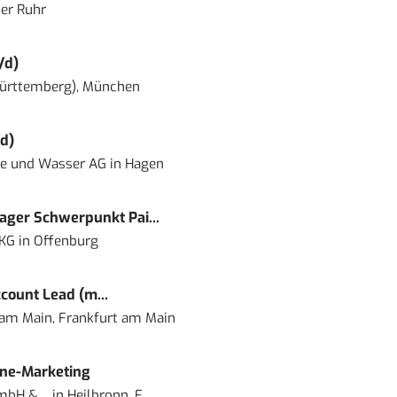
er Ruhr
/d)
ürttemberg), München
d)
ie und Wasser AG
in
Hagen
ger Schwerpunkt Pai...
 KG
in
Offenburg
count Lead (m...
 am Main, Frankfurt am Main
ine-Marketing
bH & ...
in
Heilbronn, F...