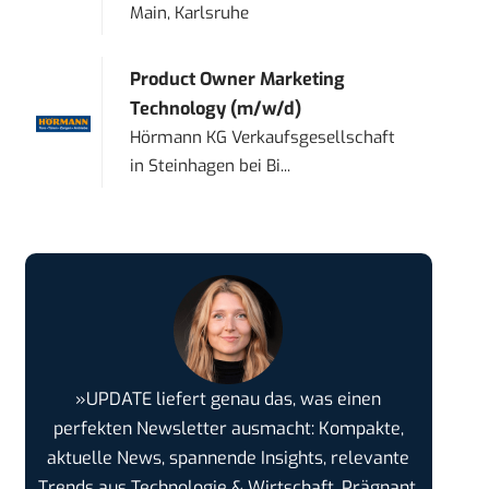
Main, Karlsruhe
Product Owner Marketing
Technology (m/w/d)
Hörmann KG Verkaufsgesellschaft
in
Steinhagen bei Bi...
»UPDATE liefert genau das, was einen
perfekten Newsletter ausmacht: Kompakte,
aktuelle News, spannende Insights, relevante
Trends aus Technologie & Wirtschaft. Prägnant,