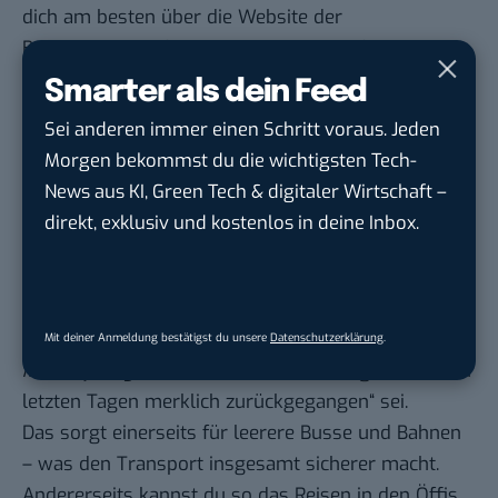
dich am besten über die
Website der
Bundeszentrale für gesundheitliche Aufklärung
.
Smarter als dein Feed
Welche Alternativen habe ich?
Sei anderen immer einen Schritt voraus. Jeden
Da das öffentliche Leben derzeit auf Sparflamme
Morgen bekommst du die wichtigsten Tech-
läuft, gibt es natürlich auch insgesamt weniger
News aus KI, Green Tech & digitaler Wirtschaft –
Gründe, um überhaupt im ÖPNV zu reisen. Viele
direkt, exklusiv und kostenlos in deine Inbox.
Unternehmen haben zudem auf Homeoffice
umgestellt, sodass viele Menschen auch nicht mehr
zur Arbeit pendeln müssen.
KVB-Sprecher Matthias Pesch sagte gegenüber
Mit deiner Anmeldung bestätigst du unsere
Datenschutzerklärung
.
Mobility Mag
, dass die Anzahl der Fahrgäste „in den
letzten Tagen merklich zurückgegangen“ sei.
Das sorgt einerseits für leerere Busse und Bahnen
– was den Transport insgesamt sicherer macht.
Andererseits kannst du so das Reisen in den Öffis