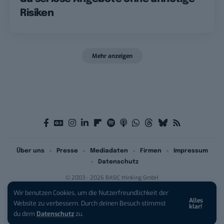
Risiken
Mehr anzeigen
Über uns
Presse
Mediadaten
Firmen
Impressum
Datenschutz
© 2003 - 2026 BASIC thinking GmbH
Wir benutzen Cookies, um die Nutzerfreundlichkeit der
Alles
iPhone 17 Pro sichern:
Für 1 € +
Website zu verbessern. Durch deinen Besuch stimmst
klar!
200 € Hardware-Bonus!
du dem
Datenschutz
zu.