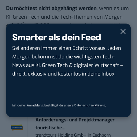
Du möchtest nicht abgehängt werden
, wenn es um
KI, Green Tech und die Tech-Themen von Morgen
geht? Über 12.000 smarte Leser bekommen jeden
Tag UPDATE, unser Tech-Briefing mit den
Smarter als dein Feed
wichtigsten News des Tages – und sichern sich
Sei anderen immer einen Schritt voraus. Jeden
damit ihren Vorsprung.
Hier kannst du dich
Morgen bekommst du die wichtigsten Tech-
kostenlos anmelden.
News aus KI, Green Tech & digitaler Wirtschaft –
direkt, exklusiv und kostenlos in deine Inbox.
STELLENANZEIGEN
Social Media Content Creator (m/w/d)
moveUP Media GmbH
in
Düsseldorf
Mit deiner Anmeldung bestätigst du unsere
Datenschutzerklärung
.
Anforderungs- und Projektmanager
touristische...
trendtours Holding GmbH
in
Eschborn