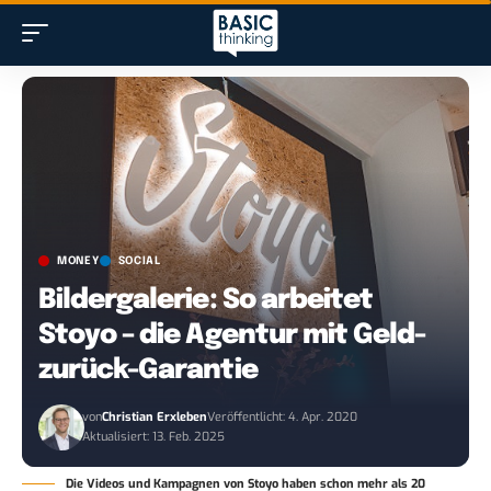
MONEY
SOCIAL
Bildergalerie: So arbeitet
Stoyo – die Agentur mit Geld-
zurück-Garantie
von
Christian Erxleben
Veröffentlicht: 4. Apr. 2020
Aktualisiert: 13. Feb. 2025
Die Videos und Kampagnen von Stoyo haben schon mehr als 20