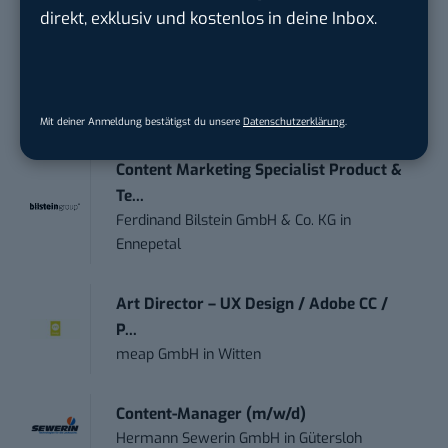
Instaffo GmbH
in
Karlsruhe
direkt, exklusiv und kostenlos in deine Inbox.
Marketing Manager – Content
Marketing /...
Acura Fachklinik GmbH
in
Albstadt
Mit deiner Anmeldung bestätigst du unsere
Datenschutzerklärung
.
Content Marketing Specialist Product &
Te...
Ferdinand Bilstein GmbH & Co. KG
in
Ennepetal
Art Director – UX Design / Adobe CC /
P...
meap GmbH
in
Witten
Content-Manager (m/w/d)
Hermann Sewerin GmbH
in
Gütersloh