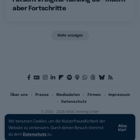
aber Fortschritte
Mehr anzeigen
Über uns
Presse
Mediadaten
Firmen
Impressum
Datenschutz
© 2003 - 2026 BASIC thinking GmbH
Wir benutzen Cookies, um die Nutzerfreundlichkeit der
Alles
iPhone 17 Pro sichern:
Für 1 € +
Website zu verbessern. Durch deinen Besuch stimmst
klar!
200 € Hardware-Bonus!
du dem
Datenschutz
zu.