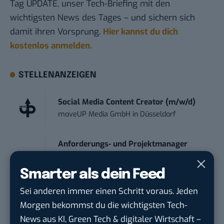
Tag UPDATE, unser Tech-Briefing mit den
wichtigsten News des Tages – und sichern sich
damit ihren Vorsprung.
Hier kannst du dich
kostenlos anmelden.
STELLENANZEIGEN
Social Media Content Creator (m/w/d)
moveUP Media GmbH
in
Düsseldorf
Anforderungs- und Projektmanager
touristische...
trendtours Holding GmbH
in
Eschborn
Smarter als dein Feed
Sei anderen immer einen Schritt voraus. Jeden
IT Sales & Online Marketing Manager
Morgen bekommst du die wichtigsten Tech-
(m/w/...
News aus KI, Green Tech & digitaler Wirtschaft –