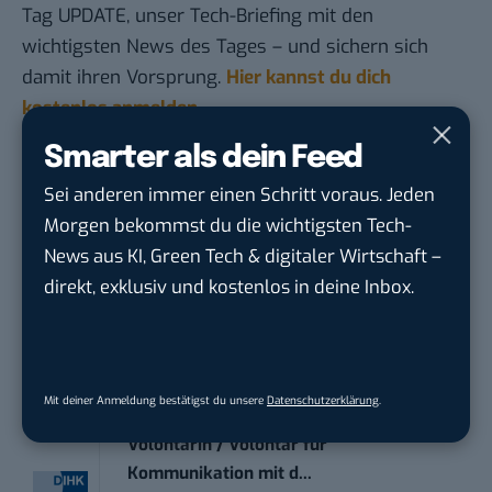
Tag UPDATE, unser Tech-Briefing mit den
wichtigsten News des Tages – und sichern sich
damit ihren Vorsprung.
Hier kannst du dich
kostenlos anmelden.
Smarter als dein Feed
STELLENANZEIGEN
Sei anderen immer einen Schritt voraus. Jeden
Morgen bekommst du die wichtigsten Tech-
Social Media Content Creator (m/w/d)
News aus KI, Green Tech & digitaler Wirtschaft –
moveUP Media GmbH
in
Düsseldorf
direkt, exklusiv und kostenlos in deine Inbox.
Anforderungs- und Projektmanager
touristische...
trendtours Holding GmbH
in
Eschborn
Mit deiner Anmeldung bestätigst du unsere
Datenschutzerklärung
.
Volontärin / Volontär für
Kommunikation mit d...