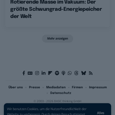
Rotierende Masse im Vakuum: Der
größte Schwungrad-Energiepeicher
der Welt
Mehr anzeigen
Über uns
Presse
Mediadaten
Firmen
Impressum
Datenschutz
© 2003 - 2026 BASIC thinking GmbH
Wir benutzen Cookies, um die Nutzerfreundlichkeit der
Alles
iPhone 17 Pro sichern:
Für 1 € +
Website zu verbessern. Durch deinen Besuch stimmst