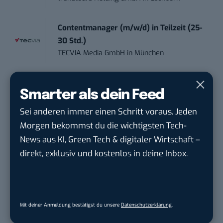
Contentmanager (m/w/d) in Teilzeit (25-
30 Std.)
TECVIA Media GmbH
in
München
Werkstudent (m/w/d) im Bereich
Smarter als dein Feed
Webdesign &amp...
ALFIX GmbH
in
Großschirma bei Freiberg
Sei anderen immer einen Schritt voraus. Jeden
Morgen bekommst du die wichtigsten Tech-
Mitarbeiter (m/w/d) Customer
News aus KI, Green Tech & digitaler Wirtschaft –
Engagement / Soc...
direkt, exklusiv und kostenlos in deine Inbox.
BBBank eG
in
Berlin, Frankfurt am Main,
Karlsruhe
Senior ASIC Digital Lead – ATPG & M...
Mit deiner Anmeldung bestätigst du unsere
Datenschutzerklärung
.
Bosch Gruppe
in
Reutlingen