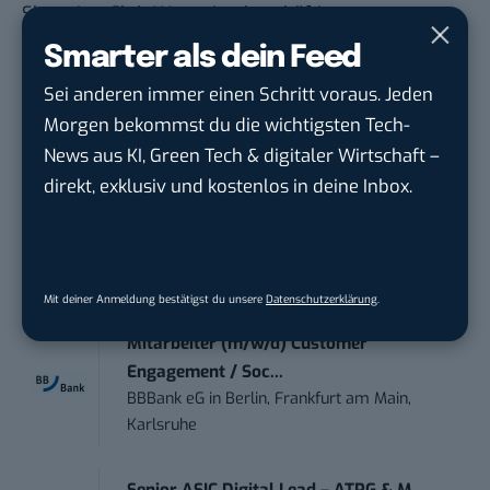
Shopping-Club Westwing beschäftigt.
Smarter als dein Feed
STELLENANZEIGEN
Sei anderen immer einen Schritt voraus. Jeden
Morgen bekommst du die wichtigsten Tech-
Social Media Content Creator (m/w/d)
News aus KI, Green Tech & digitaler Wirtschaft –
moveUP Media GmbH
in
Düsseldorf
direkt, exklusiv und kostenlos in deine Inbox.
Anforderungs- und Projektmanager
touristische...
trendtours Holding GmbH
in
Eschborn
Mit deiner Anmeldung bestätigst du unsere
Datenschutzerklärung
.
Mitarbeiter (m/w/d) Customer
Engagement / Soc...
BBBank eG
in
Berlin, Frankfurt am Main,
Karlsruhe
Senior ASIC Digital Lead – ATPG & M...